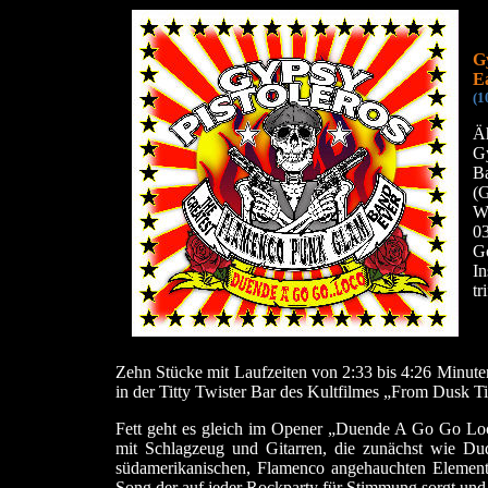
G
E
(1
Äh
G
B
(
W
03
G
In
tr
Zehn Stücke mit Laufzeiten von 2:33 bis 4:26 Minute
in der Titty Twister Bar des Kultfilmes „From Dusk 
Fett geht es gleich im Opener „Duende A Go Go Loc
mit Schlagzeug und Gitarren, die zunächst wie Du
südamerikanischen, Flamenco angehauchten Element
Song der auf jeder Rockparty für Stimmung sorgt und li