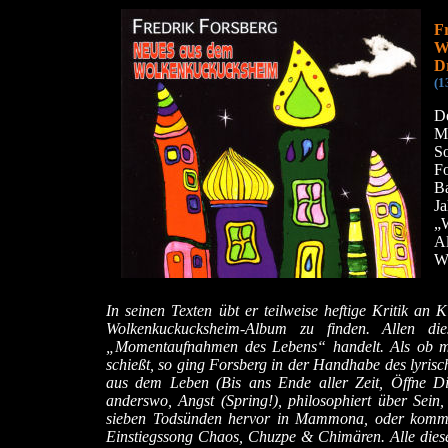
F
W
Dr
(1
D
Mu
So
Fo
Ba
Ja
„W
A
W
In seinen Texten übt er teilweise heftige Kritik an K
Wolkenkuckucksheim-Album zu finden. Allen di
„Momentaufnahmen des Lebens“ handelt. Als ob ma
schießt, so ging Forsberg in der Handhabe des lyrisch
aus dem Leben (Bis ans Ende aller Zeit, Öffne Dic
anderswo, Angst (Spring!), philosophiert über Sein,
sieben Todsünden hervor in Mammona, oder kommen
Einstiegssong Chaos, Chuzpe & Chimären. Alle dies