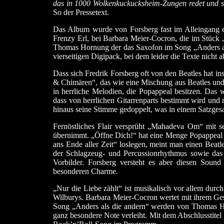
das in 1000 Wolkenkuckucksheim-Zungen redet und si
So der Pressetext.
Das Album wurde von Forsberg fast im Alleingang ein
Frenzy Erl, bei Barbara Meier-Cocron, die im Stück 
Thomas Hornung der das Saxofon im Song „Anders als 
vierseitigen Digipack, bei dem leider die Texte nicht 
Dass sich Fredrik Forsberg oft von den Beatles hat in
& Chimären“, das wie eine Mischung aus Beatles und 
in herrliche Melodien, die Popappeal besitzen. Das 
dass von herrlichen Gitarrenparts bestimmt wird und 
hinaus seine Stimme gedoppelt, was in einem Satzge
Fernöstliches Flair versprüht „Mahadeva Om“ mit s
übernimmt. „Öffne Dich!“ hat eine Menge Popappeal u
ans Ende aller Zeit“ loslegen, meint man einen Beat
der Schlagzeug- und Percussionrhythmus sowie das G
Vorbilder. Forsberg versteht es aber diesen Soun
besonderen Charme.
„Nur die Liebe zählt“ ist musikalisch vor allem durc
Wilburys. Barbara Meier-Cocron wertet mit ihrem G
Song „Anders als die andern“ werden von Thomas Ho
ganz besondere Note verleiht. Mit dem Abschlusstite