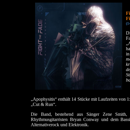
F
F
(1
D
Fa
„
ha
i
mo
kr
d
S
ba
„Apophysitis“ enthält 14 Stücke mit Laufzeiten von 1
„Cut & Run“.
Die Band, bestehend aus Sänger Zene Smith,
Rhythmusgitarristen Bryan Conway und dem Bassi
Alternativerock und Elektronik.