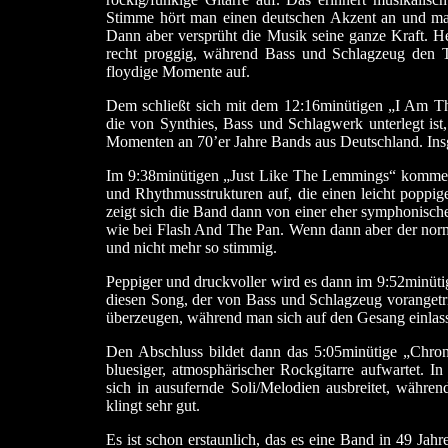
Stimme hört man einen deutschen Akzent an und man
Dann aber versprüht die Musik seine ganze Kraft. H
recht proggig, während Bass und Schlagzeug den T
floydige Momente auf.
Dem schließt sich mit dem 12:16minütigen „I Am Th
die von Synthies, Bass und Schlagwerk unterlegt ist,
Momenten an 70’er Jahre Bands aus Deutschland. Insg
Im 9:38minütigen „Just Like The Lemmings“ kommen
und Rhythmusstrukturen auf, die einen leicht poppig
zeigt sich die Band dann von einer eher symphonische
wie bei Flash And The Pan. Wenn dann aber der norma
und nicht mehr so stimmig.
Peppiger und druckvoller wird es dann im 9:52minüt
diesen Song, der von Bass und Schlagzeug vorangetr
überzeugen, während man sich auf den Gesang einlas
Den Abschluss bildet dann das 5:05minütige „Chron
bluesiger, atmosphärischer Rockgitarre aufwartet. In
sich in ausufernde Soli/Melodien ausbreitet, währ
klingt sehr gut.
Es ist schon erstaunlich, das es eine Band in 49 Jah