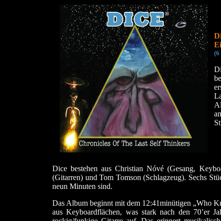
Di
Ei
(6
Di
b
er
La
Al
am
St
Dice bestehen aus Christian Nóvé (Gesang, Keybo
(Gitarren) und Tom Tomson (Schlagzeug). Sechs Stück
neun Minuten sind.
Das Album beginnt mit dem 12:41minütigen „Who Know
aus Keyboardflächen, was stark nach den 70’er J
rockig/funkige Gitarre auf. Das erinnert musikalis