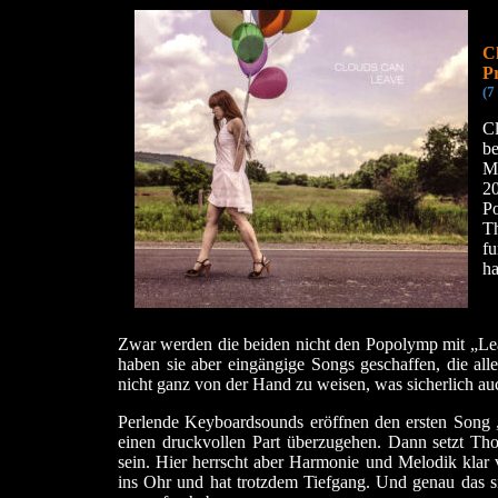
C
P
(7
C
b
Mu
20
Po
T
fu
ha
Zwar werden die beiden nicht den Popolymp mit „Leav
haben sie aber eingängige Songs geschaffen, die alles
nicht ganz von der Hand zu weisen, was sicherlich au
Perlende Keyboardsounds eröffnen den ersten Song
einen druckvollen Part überzugehen. Dann setzt Th
sein. Hier herrscht aber Harmonie und Melodik klar v
ins Ohr und hat trotzdem Tiefgang. Und genau das si