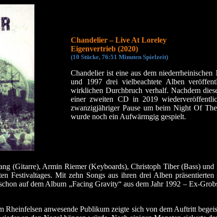
Chandelier – Live At Loreley
Eigenvertrieb (2020)
(10 Stücke, 76:51 Minuten Spielzeit)
Chandelier ist eine
aus dem niederrheinischen
und 1997 drei vielbeachtete Alben veröffent
wirklichen Durchbruch verhalf. Nachdem diese
einer zweiten CD in 2019 wiederveröffentli
zwanzigjähriger Pause um beim Night Of The P
wurde noch ein Aufwärmgig gespielt.
ng (Gitarre), Armin Riemer (Keyboards), Christoph Tiber (Bass) und H
en Festivaltages. Mit zehn Songs aus ihren drei Alben präsentierten s
 schon auf dem Album „Facing Gravity“ aus dem Jahr 1992 – Ex-Grobsc
m Rheinfelsen anwesende Publikum zeigte sich von dem Auftritt begeis