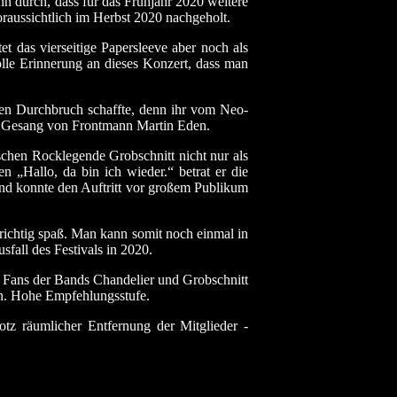
 durch, dass für das Frühjahr 2020 weitere
aussichtlich im Herbst 2020 nachgeholt.
t das vierseitige Papersleeve aber noch als
le Erinnerung an dieses Konzert, dass man
en Durchbruch schaffte, denn ihr vom Neo-
ge Gesang von Frontmann Martin Eden.
tschen Rocklegende Grobschnitt nicht nur als
 „Hallo, da bin ich wieder.“ betrat er die
 und konnte den Auftritt vor großem Publikum
ichtig spaß. Man kann somit noch einmal in
sfall des Festivals in 2020.
en Fans der Bands Chandelier und Grobschnitt
nen. Hohe Empfehlungsstufe.
tz räumlicher Entfernung der Mitglieder -