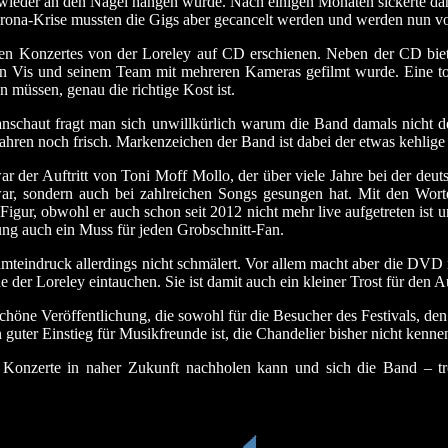
wieder an den Nagel hängen würde. Nach einigen Monaten sickerte dann
rona-Krise mussten die Gigs aber gecancelt werden und werden nun vor
ollen Konzertes von der Loreley auf CD erschienen. Neben der CD biete
 Vis und seinem Team mit mehreren Kameras gefilmt wurde. Eine tol
 müssen, genau die richtige Kost ist.
chaut fragt man sich unwillkürlich warum die Band damals nicht d
ahren noch frisch. Markenzeichen der Band ist dabei der etwas kehli
r der Auftritt von Toni Moff Mollo, der über viele Jahre bei der deu
war, sondern auch bei zahlreichen Songs gesungen hat. Mit den Worten
igur, obwohl er auch schon seit 2012 nicht mehr live aufgetreten ist
hung auch ein Muss für jeden Grobschnitt-Fan.
teindruck allerdings nicht schmälert. Vor allem macht aber die DVD r
 der Loreley eintauchen. Sie ist damit auch ein kleiner Trost für den Au
schöne Veröffentlichung, die sowohl für die Besucher des Festivals, d
n guter Einstieg für Musikfreunde ist, die Chandelier bisher nicht ken
 Konzerte in naher Zukunft nachholen kann und sich die Band – tro