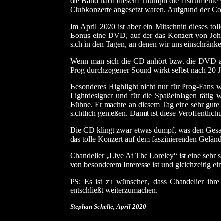
die Band nach diesem Triumph die Instrumente 
Clubkonzerte angesetzt waren. Aufgrund der Co
Im April 2020 ist aber ein Mitschnitt dieses t
Bonus eine DVD, auf der das Konzert von John
sich in den Tagen, an denen wir uns einschränken
Wenn man sich die CD anhört bzw. die DVD ans
Prog durchzogener Sound wirkt selbst nach 20 J
Besonderes Highlight nicht nur für Prog-Fans wa
Lightdesigner und für die Spaßeinlagen tätig 
Bühne. Er machte an diesem Tag eine sehr gute F
sichtlich genießen. Damit ist diese Veröffentlic
Die CD klingt zwar etwas dumpf, was den Gesam
das tolle Konzert auf dem faszinierenden Gelände
Chandelier „Live At The Loreley“ ist eine sehr 
von besonderem Interesse ist und gleichzeitig ei
PS: Es ist zu wünschen, dass Chandelier ihre
entschließt weiterzumachen.
Stephan Schelle, April
2020