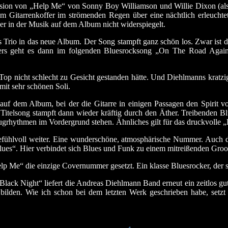
ion von „Help Me“ von Sonny Boy Williamson und Willie Dixon (als
 Gitarrenkoffer im strömenden Regen über eine nächtlich erleuchtete
er in der Musik auf dem Album nicht widerspiegelt.
Trio in das neue Album. Der Song stampft ganz schön los. Zwar ist de
ers geht es dann im folgenden Bluesrocksong „On The Road Again“ 
 Top nicht schlecht zu Gesicht gestanden hätte. Und Diehlmanns kratzi
it sehr schönen Soli.
auf dem Album, bei der die Gitarre in einigen Passagen den Spirit v
Titelsong stampft dann wieder kräftig durch den Äther. Treibenden B
zeugrhythmen im Vordergrund stehen. Ähnliches gilt für das druckvoll
gefühlvoll weiter. Eine wunderschöne, atmosphärische Nummer. Auch da
lues“. Hier verbindet sich Blues und Funk zu einem mitreißenden Groo
p Me“ die einzige Covernummer gesetzt. Ein klasse Bluesrocker, der si
ck Night“ liefert die Andreas Diehlmann Band erneut ein zeitlos gu
bilden. Wie ich schon bei dem letzten Werk geschrieben habe, setzt 