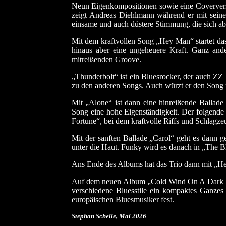
Neun Eigenkompositionen sowie eine Coververs
zeigt Andreas Diehlmann während er mit seinem
einsame und auch düstere Stimmung, die sich ab
Mit dem kraftvollen Song „Hey Man“ startet das 
hinaus aber eine ungeheuere Kraft. Ganz and
mitreißenden Groove.
„Thunderbolt“ ist ein Bluesrocker, der auch ZZ
zu den anderen Songs. Auch würzt er den Song m
Mit „Alone“ ist dann eine hinreißende Ballade 
Song eine hohe Eigenständigkeit. Der folgende 
Fortune“, bei dem kraftvolle Riffs und Schlag
Mit der sanften Ballade „Carol“ geht es dann 
unter die Haut. Funky wird es danach in „The B
Ans Ende des Albums hat das Trio dann mit „Hel
Auf dem neuen Album „Cold Wind On A Dark Bla
verschiedene Bluesstile ein kompaktes Ganzes 
europäischen Bluesmusiker fest.
Stephan Schelle, Mai 2026