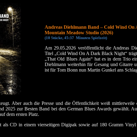
Andreas Diehlmann Band – Cold Wind On A
Mountain Meadow Studio (2026)
(10 Stücke, 45:37 Min
uten Spielzeit)
Am 29.05.2026 veröffentlicht die Andreas D
Titel „Cold Wind On A Dark Black Night“ trägt
„That Old Blues Again“ hat es in dem Trio e
Diehlmann weiterhin für Gesang und Gitarre un
ist für Tom Bonn nun Martin Gunkel ans Schla
ugt. Aber auch die Presse und die Öffentlichkeit weiß mittlerweile 
nd 2025 zur Besten Band bei den German Blues Awards gewählt. Auß
uf dem ersten Platz.
als CD in einem vierseitigen Digipak sowie auf 180 Gramm Vinyl u