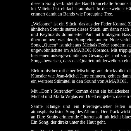
diesem Song verbindet die Band trancehafte Sounds m
im Mittelteil ist einfach traumhaft. In der zweiten
erinnert damit an Bands wie Porcupine Tree.
„Welcome“ ist ein Stück, das aus der Feder Konrad Z
ähnlichen Sounds startet dieses Stück, um dann nach
und Keyboards dominierten Part mit kratzigem Bass
übernommen, was dem Song eine andere Note verle
Song „Queen“ ist nicht aus Michałs Feder, sondern s
ungewöhnlichste im AMAROK-Kosmos. Mit trippigen 
hier einen außergewöhnlichen Gesang, der mal zurück
Songs beweisen, dass das Quartett mittlerweile zu einer
Elektronischer mit einer Mischung aus druckvollem P
Künstler wie Jean-Michel Jarre erinnern, geht es dan
ein weiteres Stilmittel in den Sound von AMAROK.
Mit „Don’t Surrender“ kommt dann ein balladeskes S
Michał und Marta Wojtas ein Duett eingehen, das ein
Sanfte Klänge und ein Pferdegewieher leiten 
atmosphärischsten Song des Albums. Der Track wirkt s
an Dire Straits erinnernde Gitarrensoli mit leicht bl
Ein Song, der direkt unter die Haut geht.