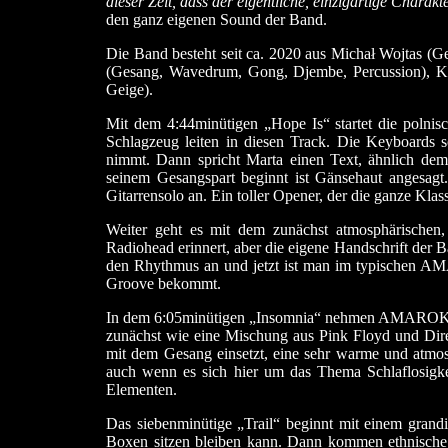
dieser Zeit, dass der eigentliche, einzigartige Chara
den ganz eigenen Sound der Band.
Die Band besteht seit ca. 2020 aus Michał Wojtas (
(Gesang, Wavedrum, Gong, Djembe, Percussion), Ko
Geige).
Mit dem 4:44minütigen „Hope Is“ startet die polnis
Schlagzeug leiten in diesen Track. Die Keyboards s
nimmt. Dann spricht Marta einen Text, ähnlich de
seinem Gesangspart beginnt ist Gänsehaut angesagt
Gitarrensolo an. Ein toller Opener, der die ganze Klas
Weiter geht es mit dem zunächst atmosphärische
Radiohead erinnert, aber die eigene Handschrift der 
den Rhythmus an und jetzt ist man im typischen A
Groove bekommt.
In dem 6:05minütigen „Insomnia“ nehmen AMAROK ein
zunächst wie eine Mischung aus Pink Floyd und Dire
mit dem Gesang einsetzt, eine sehr warme und atmo
auch wenn es sich hier um das Thema Schlaflosigke
Elementen.
Das siebenminütige „Trail“ beginnt mit einem gran
Boxen sitzen bleiben kann. Dann kommen ethnische P