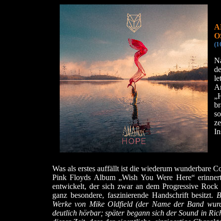
A
O
(1
N
d
l
A
„H
b
s
z
In
Was als erstes auffällt ist die wiederum wunderbare C
Pink Floyds Album „Wish You Were Here“ erinnert.
entwickelt, der sich zwar an dem Progressive Rock d
ganz besondere, faszinierende Handschrift besitzt.
B
Werke von Mike Oldfield (der Name der Band wurd
deutlich hörbar; später begann sich der Sound in Ri