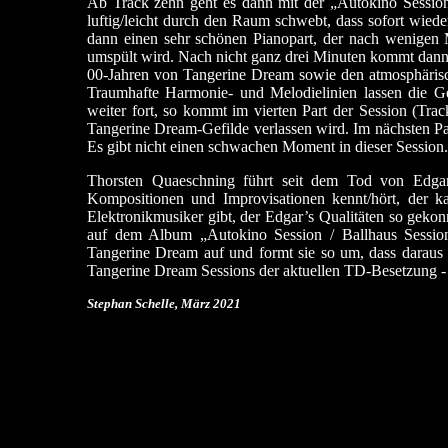
Ab Track zehn geht es dann mit der „Autokino Session
luftig/leicht durch den Raum schwebt, dass sofort wiede
dann einen sehr schönen Pianopart, der nach wenige
umspült wird. Nach nicht ganz drei Minuten kommt dann d
00-Jahren von Tangerine Dream sowie den atmosphärisch
Traumhafte Harmonie- und Melodielinien lassen die Ge
weiter fort, so kommt im vierten Part der Session (Trac
Tangerine Dream-Gefilde verlassen wird. Im nächsten 
Es gibt nicht einen schwachen Moment in dieser Session.
Thorsten Quaeschning führt seit dem Tod von Edga
Kompositionen und Improvisationen kennt/hört, der 
Elektronikmusiker gibt, der Edgar’s Qualitäten so gekonn
auf dem Album „Autokino Session / Ballhaus Session“
Tangerine Dream auf und formt sie so um, dass daraus
Tangerine Dream Sessions der aktuellen TD-Besetzung - 
Stephan Schelle, März 2021