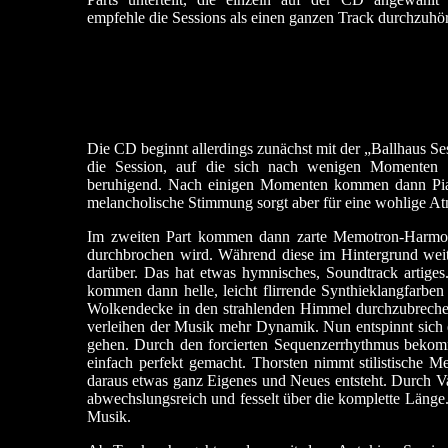
empfehle die Sessions als einen ganzen Track durchzuhö
Die CD beginnt allerdings zunächst mit der „Ballhaus S
die Session, auf die sich nach wenigen Momenten h
beruhigend. Nach einigen Momenten kommen dann Pianot
melancholische Stimmung sorgt aber für eine wohlige At
Im zweiten Part kommen dann zarte Memotron-Harmoni
durchbrochen wird. Während diese im Hintergrund weit
darüber. Das hat etwas hymnisches, Soundtrack artiges
kommen dann helle, leicht flirrende Synthieklangfarb
Wolkendecke in den strahlenden Himmel durchzubrec
verleihen der Musik mehr Dynamik. Nun entspinnt sich 
gehen. Durch den forcierten Sequenzerrhythmus bekomm
einfach perfekt gemacht. Thorsten nimmt stilistische 
daraus etwas ganz Eigenes und Neues entsteht. Durch Va
abwechslungsreich und fesselt über die komplette Läng
Musik.