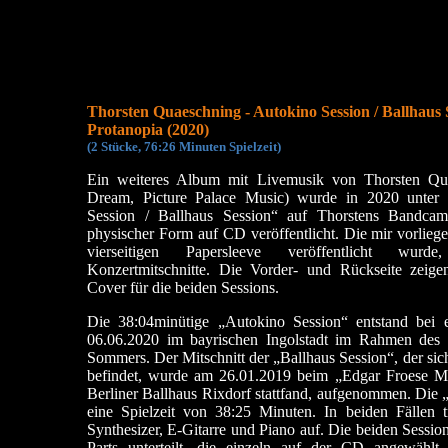
Thorsten Quaeschning - Autokino Session / Ballhaus 
Protanopia (2020)
(2 Stücke, 76:26 Minuten Spielzeit)
Ein weiteres Album mit Livemusik von Thorsten Qua
Dream, Picture Palace Music) wurde in 2020 unter 
Session / Ballhaus Session“ auf Thorstens Bandcam
physischer Form auf CD veröffentlicht. Die mir vorlieg
vierseitigen Papersleeve veröffentlicht wurd
Konzertmitschnitte. Die Vorder- und Rückseite zeige
Cover für die beiden Sessions.
Die 38:04minütige „Autokino Session“ entstand bei e
06.06.2020 im bayrischen Ingolstadt im Rahmen des
Sommers. Der Mitschnitt der „Ballhaus Session“, der sic
befindet, wurde am 26.01.2019 beim „Edgar Froese M
Berliner Ballhaus Rixdorf stattfand, aufgenommen. Die 
eine Spielzeit von 38:25 Minuten. In beiden Fällen 
Synthesizer, E-Gitarre und Piano auf. Die beiden Session
Parts unterteilt, die einzeln auf der CD angewähl