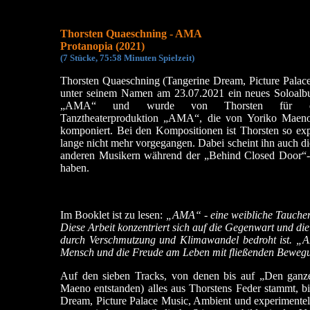
Thorsten Quaeschning - AMA
Protanopia (2021)
(
7 Stücke, 75:58 Min
uten Spielzeit)
Thorsten Quaeschning (Tangerine Dream, Picture Palace 
unter seinem Namen am 23.07.2021 ein neues Soloalbu
„AMA“ und wurde von Thorsten für die 
Tanztheaterproduktion „AMA“, die von Yoriko Maeno 
komponiert. Bei den Kompositionen ist Thorsten so exp
lange nicht mehr vorgegangen. Dabei scheint ihn auch d
anderen Musikern während der „Behind Closed Door“-Se
haben.
Im Booklet ist zu lesen:
„AMA“ - eine weibliche Taucheri
Diese Arbeit konzentriert sich auf die Gegenwart und die 
durch Verschmutzung und Klimawandel bedroht ist. „A
Mensch und die Freude am Leben mit fließenden Beweg
Auf den sieben Tracks, von denen bis auf „Den ganze
Maeno entstanden) alles aus Thorstens Feder stammt, bi
Dream, Picture Palace Music, Ambient und experimentel