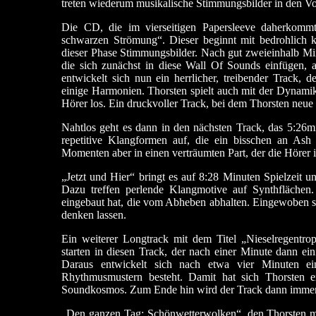
treten wiederum musikalische Stimmungsbilder in den V
Die CD, die im vierseitigen Papersleeve daherkommt
schwarzen Strömung“. Dieser beginnt mit bedrohlich k
dieser Phase Stimmungsbilder. Nach gut zweieinhalb M
die sich zunächst in diese Wall Of Sounds einfügen, 
entwickelt sich nun ein herrlicher, treibender Track
einige Harmonien. Thorsten spielt auch mit der Dynamik
Hörer los. Ein druckvoller Track, bei dem Thorsten neue
Nahtlos geht es dann in den nächsten Track, das 5:26
repetitive Klangformen auf, die ein bisschen an Ash
Momenten aber in einen verträumten Part, der die Hörer 
„Jetzt und Hier“ bringt es auf 8:28 Minuten Spielzeit u
Dazu treffen perlende Klangmotive auf Synthflächen
eingebaut hat, die vom Abheben abhalten. Eingewoben s
denken lassen.
Ein weiterer Longtrack mit dem Titel „Nieselregentro
starten in diesen Track, der nach einer Minute dann 
Daraus entwickelt sich nach etwa vier Minuten ei
Rhythmusmustern besteht. Damit hat sich Thorsten 
Soundkosmos. Zum Ende hin wird der Track dann immer
„Den ganzen Tag: Schönwetterwolken“, den Thorsten mit