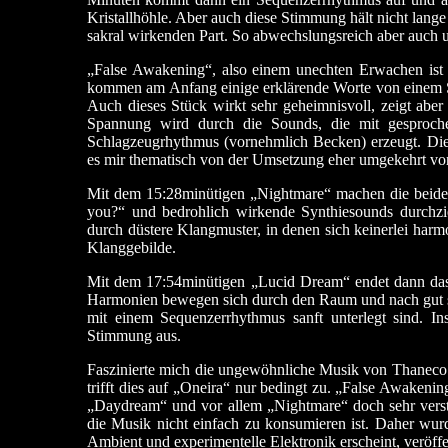
Kristallhöhle. Aber auch diese Stimmung hält nicht lang
sakral wirkenden Part. So abwechslungsreich aber auch 
„False Awakening“, also einem unechten Erwachen ist 
kommen am Anfang einige erklärende Worte von einem Sp
Auch dieses Stück wirkt sehr geheimnisvoll, zeigt aber
Spannung wird durch die Sounds, die mit gesproch
Schlagzeugrhythmus (vornehmlich Becken) erzeugt. Dies
es mir thematisch von der Umsetzung eher umgekehrt vorg
Mit dem 15:28minütigen „Nightmare“ machen die beiden
you?“ und bedrohlich wirkende Synthiesounds durchz
durch düstere Klangmuster, in denen sich keinerlei harm
Klanggebilde.
Mit dem 17:54minütigen „Lucid Dream“ endet dann das 
Harmonien bewegen sich durch den Raum und nach gut s
mit einem Sequenzerrhythmus sanft unterlegt sind. 
Stimmung aus.
Faszinierte mich die ungewöhnliche Musik von Thanec
trifft dies auf „Oneira“ nur bedingt zu. „False Awake
„Daydream“ und vor allem „Nightmare“ doch sehr verst
die Musik nicht einfach zu konsumieren ist. Daher wu
Ambient und experimentelle Elektronik erscheint, veröffen