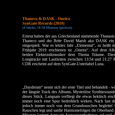
Thaneco & DASK - Oneira
SynGate Records (2019)
(4 Stücke, 76:36 Min
uten Spielzeit)
Erneut haben der aus Griechenland stammende Thanasi
Thaneco und der Brite David Marsh aka DASK ein
eingespielt. War es letztes Jahr „Elemental“, so heißt
Frühjahr 2019 erschienen ist „Oneira“. Auf dem Al
beiden Elektronikmusiker dem Thema Träume. Dies
Longtracks mit Laufzeiten zwischen 13:54 und 21:27 
CDR erscheint auf dem SynGate-Unterlabel Luna.
„Daydream“ nennt sich der erste Titel und behandelt - wie
der längste Track des Albums. Mysteriöse Synthiesoun
dieses Stück. Langsam verfliegt die etwas hektisch ers
immer noch eine Spur bedrohlich wirken. Nach fast 
jedoch immer noch von dem Grundrauschen begleitet we
Rauschen legt und sanfte Harmoniefolgen die Oberhand g
Minuten kommt dann ein Sequenzerrhythmus auf und ab 