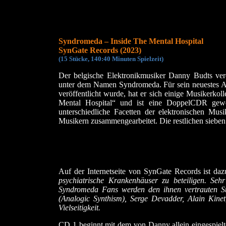
Syndromeda – Inside The Mental Hospital
SynGate Records (2023)
(
15 Stücke, 140:40 Minuten Spielzeit)
Der belgische Elektronikmusiker Danny Budts veröf
unter dem Namen Syndromeda. Für sein neuestes 
veröffentlicht wurde, hat er sich einige Musikerkol
Mental Hospital“ und ist eine DoppelCDR gewor
unterschiedliche Facetten der elektronischen Musi
Musikern zusammengearbeitet. Die restlichen sieben S
Auf der Internetseite von SynGate Records ist da
psychiatrische Krankenhäuser zu beteiligen. Seh
Syndromeda Fans werden den ihnen vertrauten Sti
(Analogic Synthism), Serge Devadder, Alain Kin
Vielseitigkeit.
CD 1 beginnt mit dem von Danny allein eingespiel