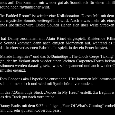
nds auf. Das kann ich mir wieder gut als Soundtrack für einen Thrille
sound noch rhythmischer wird.
he Padded Room“ ist wieder eine Kollaboration.
Dieses Mal mit dem
recht mystische Sounds weitergeführt wird. Nach etwas mehr als ein
unds überdeckt wird. Diese Sounds ziehen sich über weite Strecken 
at Danny zusammen mit Alain Kinet eingespielt. Knisternde Klän
sche Sounds kommen dann nach einigen Momenten auf, während es i
s in einer verlassenen Fabrikhalle spielt, in der ein Feuer knistert.
 Malade Imaginaire“ und das 6:40minütige „The Clock Ceeps Ticking“ 
gen, der im Verlauf auch wieder einen leichten Carpenter-Touch bekom
nthstimmen werden darauf gesetzt, was sehr spannend und auch wieder C
rmuster ergänzt.
Tom Coppens aka Hyperkube entstanden. Hier kommen Mellotronsounds
nisch und melodisch und wird mit Synthchören verbunden.
n das 7:50minütige Stück „Voices In My Head“ erstellt. Zu Beginn w
as den Track gut nach vorn treibt.
n Danny Budts mit dem 9:37minütigen „Fear Of What’s Coming“ vorbeha
mt und sehr gut zum Coverbild passt.