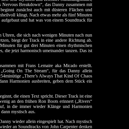
rious Nervous Breakdown“, das Danny zusammen mit
beginnt zunächst auch mit düsteren Flächen und
unheilvoll klingt. Nach etwas mehr als fünf Minuten
d aufgebaut und hat was von einem Soundtrack für
en Uhren, die sich nach wenigen Minuten nach nun
zen, biegt der Track in eine andere Richtung ab.
Minuten für gut drei Minuten einen rhythmischen
s, die jetzt harmonisch umeinander tanzen. Das ist
usammen mit Frans Lemaire aka Micado erstellt.
 „Going On The Stream“, für das Danny allein
11:54minütige „There’s Always That Kind Of Chaos
 dann Harmonien ausbreiten, geben dem Stück ein
nnt, die einen Text spricht. Dieser Track ist eine
enig an den frühen Ron Boots erinnert („Rivers“
auf, in die immer wieder Klänge und Harmonien
 dann mystisch aus.
Danny wieder allein eingespielt hat. Nach mystisch
 wieder an Soundtracks von John Carpenter denken