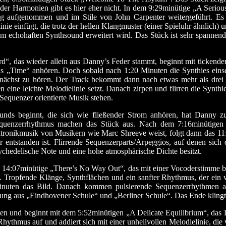
n oder Harmonien gibt es hier eher nicht. In dem 9:29minütige „A Se
g aufgenommen und im Stile von John Carpenter weitergeführt. Es 
inie einfügt, die trotz der hellen Klangmuster (einer Spieluhr ähnlich) 
nem echohaften Synthsound erweitert wird. Das Stück ist sehr spannen
“, das wieder allein aus Danny’s Feder stammt, beginnt mit tickend
 „Time“ anhören. Doch sobald nach 1:20 Minuten die Synthies einset
nächst zu hören. Der Track bekommt dann nach etwas mehr als drei 
eine leichte Melodielinie setzt. Danach zirpen und flirren die Synthie
 Sequenzer orientierte Musik stehen.
ounds beginnt, die sich wie fließender Strom anhören, hat Danny z
equenzerrhythmus machen das Stück aus. Nach dem 7:16minütigen
Elektronikmusik von Musikern wie Marc Shreeve weist, folgt dann das 
ntstanden ist. Flirrende Sequenzerparts/Arpeggios, auf denen sich
psychedelische Note und eine hohe atmosphärische Dichte besitzt.
s 14:07minütige „There’s No Way Out“, das mit einer Vocoderstimme begi
Tropfende Klänge, Synthflächen und ein sanfter Rhythmus, der ein w
 Minuten das Bild. Danach kommen pulsierende Sequenzerrhythmen 
ung aus „Eindhovener Schule“ und „Berliner Schule“. Das Ende klingt
eten und beginnt mit dem 5:52minütigen „A Delicate Equilibrium“, das 
thmus auf und addiert sich mit einer unheilvollen Melodielinie, die