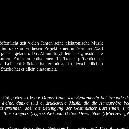
fentlicht seit vielen Jahren seine elektronische Musik
Album, das unter diesem Projektnamen im Sommer 2023
legen eingeladen. Das Album trägt den Titel „Inside The
den. Auf den enthaltenen 15 Tracks präsentiert er
k. Bei acht Stücken hat er mit acht unterschiedlichen
tücke hat er allein eingespielt.
zu Folgendes zu lesen:
Danny Budts aka Syndromeda hat Freunde da
r dichte, dunkle und eindrucksvolle Musik, die die Atmosphäre be
l erkennen, aber die Beteiligung der Gastmusiker Bart Pilate, F
et, Tom Coopers (Hyperkube) und Didier Dewachtere (BySenses) gi
ten, 6:56minütigen Stück „Welcome To The Asylum“. Das Stück zeigt 