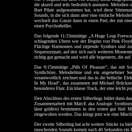
die skurril und teils bedrohlich anmuten. Melodie
Bart Pilate aufgenommen hat, wird diese Stimmun
Sounds, in die sich dann aber eine einfache Melodiel
wechselt das Ganze dann in einen Part, der mit ei
einen Psychothriller.
Das folgende 11:33minütige „A Huge Leap Foreward
schlagenden Uhren wie der Beginn von Pink Floyds
Flächige Harmonien und zirpende Synthies sind zu
Sequenzerpart, auf den sich nach weiteren Momenten 
richtig gut gemacht und wird alle begeistern, die auf
Das 9:15minütige „Pills Of Pleasure“, das mit S
Synthchöre, Melodielinie und ein angenehmer S
verantwortlich zeichnet und das in die britische 
In My Head“, das zusammen mit Michael Brückner e
besonderes Flair. Ein klasse Track, der eine leicht 
Den Abschluss des ersten Silberlings bildet dann da
Zusammenarbeit mit MarcE aka Analogic Synthism. 
lässt grüßen) bestimmen in den ersten gut fünf
eingewoben werden. Das klingt jetzt wie eine Misch
Der zweite Silberling hat acht weitere Stücke zu bi
rauschenden Sounds kommt nach 40 Sekunden ein Rhy