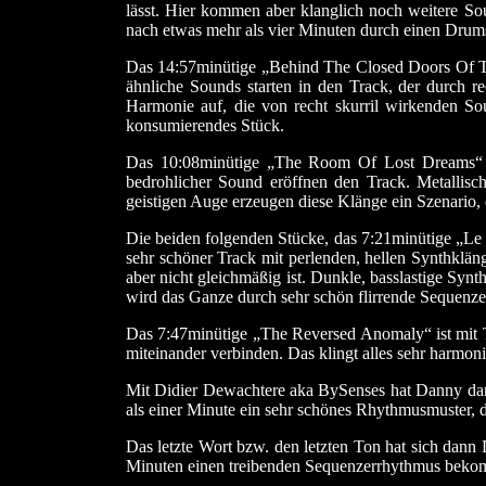
lässt. Hier kommen aber klanglich noch weitere Sou
nach etwas mehr als vier Minuten durch einen Drum
Das 14:57minütige „Behind The Closed Doors Of T
ähnliche Sounds starten in den Track, der durch 
Harmonie auf, die von recht skurril wirkenden So
konsumierendes Stück.
Das 10:08minütige „The Room Of Lost Dreams“ h
bedrohlicher Sound eröffnen den Track. Metalli
geistigen Auge erzeugen diese Klänge ein Szenario, da
Die beiden folgenden Stücke, das 7:21minütige „Le
sehr schöner Track mit perlenden, hellen Synthklän
aber nicht gleichmäßig ist. Dunkle, basslastige Sy
wird das Ganze durch sehr schön flirrende Sequenze
Das 7:47minütige „The Reversed Anomaly“ ist mit 
miteinander verbinden. Das klingt alles sehr harmo
Mit Didier Dewachtere aka BySenses hat Danny dan
als einer Minute ein sehr schönes Rhythmusmuster, d
Das letzte Wort bzw. den letzten Ton hat sich dan
Minuten einen treibenden Sequenzerrhythmus bekom