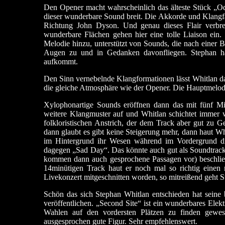
Den Opener macht wahrscheinlich das älteste Stück „Ody
dieser wunderbare Sound breit. Die Akkorde und Klangf
Richtung John Dyson. Und genau dieses Flair verbrei
wunderbare Flächen gehen hier eine tolle Liaison ei
Melodie hinzu, unterstützt von Sounds, die nach einer B
Augen zu und in Gedanken davonfliegen. Stephan ha
aufkommt.
Den Sinn vernebelnde Klangformationen lässt Whitlan da
die gleiche Atmosphäre wie der Opener. Die Hauptmelodi
Xylophonartige Sounds eröffnen dann das mit fünf M
weitere Klangmuster auf und Whitlan schichtet immer w
folkloristischen Anstrich, der dem Track aber gut zu G
dann glaubt es gibt keine Steigerung mehr, dann haut W
im Hintergrund ihr Wesen während im Vordergrund die
dagegen „Sad Day“. Das könnte auch gut als Soundtrack-M
kommen dann auch gesprochene Passagen vor) beschließ
14minütigen Track haut er noch mal so richtig einen
Livekonzert mitgeschnitten worden, so mitreißend geht 
Schön das sich Stephan Whitlan entschieden hat seine 
veröffentlichen. „Second Site“ ist ein wunderbares Ele
Wahlen auf den vordersten Plätzen zu finden gewes
ausgesprochen gute Figur. Sehr empfehlenswert.