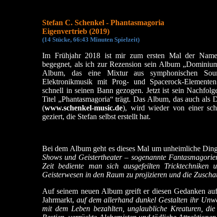
Stefan C. Schenkel - Phantasmagoria
Eigenvertrieb (2019)
(
14 Stücke, 66:43 Min
uten Spielzeit)
Im Frühjahr 2018 ist mir zum ersten Mal der Name
begegnet, als ich zur Rezension sein Album „Dominiu
Album, das eine Mixtur aus symphonischen Sound
Elektronikmusik mit Prog- und Spacerock-Elementen 
schnell in seinen Bann gezogen. Jetzt ist sein Nachfolg
Titel „Phantasmagoria“ trägt. Das Album, das auch als D
(
www.schenkel-music.de
), wird wieder von einer sc
geziert, die Stefan selbst erstellt hat.
Bei dem Album geht es dieses Mal um unheimliche Dinge
Shows und Geistertheater – sogenannte Fantasmagorie
Zeit bediente man sich ausgefeilten Tricktechniken
Geisterwesen in den Raum zu projizieren und die Zuscha
Auf seinem neuen Album greift er diesen Gedanken au
Jahrmarkt,
auf dem allerhand dunkel Gestalten ihr Unwese
mit dem Leben bezahlten, unglaubliche Kreaturen, die 