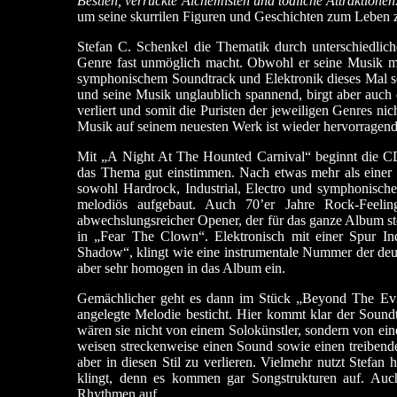
Bestien, verrückte Alchemisten und tödliche Attraktionen
um seine skurrilen Figuren und Geschichten zum Leben 
Stefan C. Schenkel die Thematik durch unterschiedlich
Genre fast unmöglich macht. Obwohl er seine Musik mit
symphonischem Soundtrack und Elektronik dieses Mal so
und seine Musik unglaublich spannend, birgt aber auch 
verliert und somit die Puristen der jeweiligen Genres nic
Musik auf seinem neuesten Werk ist wieder hervorragend
Mit „A Night At The Hounted Carnival“ beginnt die CD
das Thema gut einstimmen. Nach etwas mehr als einer M
sowohl Hardrock, Industrial, Electro und symphonisch
melodiös aufgebaut. Auch 70’er Jahre Rock-Feelin
abwechslungsreicher Opener, der für das ganze Album ste
in „Fear The Clown“. Elektronisch mit einer Spur Ind
Shadow“, klingt wie eine instrumentale Nummer der de
aber sehr homogen in das Album ein.
Gemächlicher geht es dann im Stück „Beyond The Evil
angelegte Melodie besticht. Hier kommt klar der Sound
wären sie nicht von einem Solokünstler, sondern von ei
weisen streckenweise einen Sound sowie einen treibenden
aber in diesen Stil zu verlieren. Vielmehr nutzt Stefan
klingt, denn es kommen gar Songstrukturen auf. Auch
Rhythmen auf.