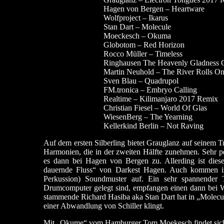
Hagen von Bergen – Heartware
Wolfproject – Ikarus
Stan Dart – Molecule
Moeckesch – Okuma
Globotom – Red Horizon
Rocco Müller – Timeless
Ringhausen The Heavenly Gladness Of
Martin Neuhold – The River Rolls O
Sven Blau – Quadrupol
FM.tronica – Embryo Calling
Realtime – Kilimanjaro 2017 Remix
Christian Fiesel – World Of Glas
WiesenBerg – The Yearning
Kellerkind Berlin – Not Raving
Auf dem ersten Silberling bietet Grauglanz auf seinem 
Harmonien, die in der zweiten Hälfte zunehmen. Sehr pe
es dann bei Hagen von Bergen zu. Allerding ist dies
dauernde Fluss“ von Darkest Hagen. Auch kommen in d
Perkussion) Soundmuster auf. Ein sehr spannender 
Drumcomputer gelegt sind, empfangen einen dann bei Wo
stammende Richard Hasiba aka Stan Dart hat in „Molec
einer Abwandlung von Schiller klingt.
Mit „Okume“ vom Hamburger Tom Moekesch findet sich d