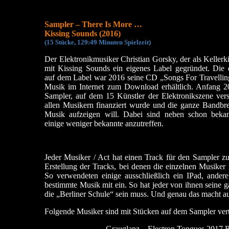
Sampler – There Is More …
Kissing Sounds (2016)
(
15 Stücke, 129:49 Minu
ten Spielzeit)
Der Elektronikmusiker Christian Gorsky, der als Kellerkin
mit Kissing Sounds ein eigenes Label gegründet. Die e
auf dem Label war 2016 seine CD „Songs For Travelling
Musik im Internet zum Download erhältlich. Anfang 2
Sampler, auf dem 15 Künstler der Elektronikszene ver
allen Musikern finanziert wurde und die ganze Bandbrei
Musik aufzeigen will. Dabei sind neben schon beka
einige weniger bekannte anzutreffen.
Jeder Musiker / Act hat einen Track für den Sampler zur
Erstellung der Tracks, bei denen die einzelnen Musiker
So verwendeten einige ausschließlich ein IPad, ander
bestimmte Musik mit ein. So hat jeder von ihnen seine 
die „Berliner Schule“ sein muss. Und genau das macht a
Folgende Musiker sind mit Stücken auf dem Sampler vert
Grauglanz – Electron Tongues 2017 