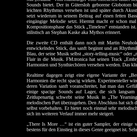
Sounds bietet. Der in Gütersloh geborene Globotom bi
leichten Rhythmus versehen ist und später durch Akus
setzt wiederum in seinem Beitrag auf einen fetten Bas
eingängige Melodie setzt. Hiermit macht er schon ma
Kompositionsphase das Stück „Timeless“ entstanden ist.
stilistisch an Stephan Kaske aka Mythos erinnert.
Die zweite CD enthält dann noch mit Martin Neuhol
entwickelndes Stück, das sanft beginnt und an Rhythm
Blau, der seine Musik selbst „story-telling-music“ oder 
Flair in die Musik. FM.tronica hat seinen Track „Embr
Harmonien und Synthiechören versehen werden. Das kli
Realtime dagegen zeigt eine eigene Variante der „Be
Harmonien die recht spacig wirken. Experimenteller wir
deren Variation sanft voranschreitet, hat man das Gef
einige spacige Sounds auf Lager, die sich langsam 
Zeitlupenartig schwebt seine Musik in „The Yearnin
melodischen Part überzugehen. Den Abschluss hat sich d
selbst vorbehalten. Er bietet noch einmal sehr melodis
sich im weiteren Verlauf immer mehr steigert.
„There Is More …“ ist ein guter Sampler, der einige v
bestens für den Einstieg in dieses Genre geeignet ist. Se