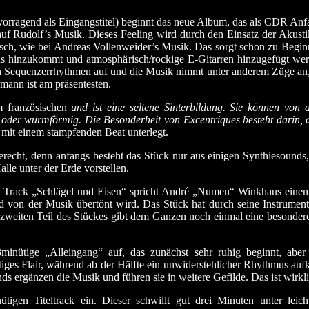
rvorragend als Eingangstitel) beginnt das neue Album, das als CDR An
auf Rudolf’s Musik. Dieses Feeling wird durch den Einsatz der Akustik
sch, wie bei Andreas Vollenweider’s Musik. Das sorgt schon zu Begin
 hinzukommt und atmosphärisch/rockige E-Gitarren hinzugefügt werde
 Sequenzerrhythmen auf und die Musik nimmt unter anderem Züge an, 
mann ist am präsentesten.
m französischen
und ist eine seltene Sinterbildung. Sie können von 
- oder wurmförmig.
Die Besonderheit von Excentriques besteht darin,
h mit einem stampfenden Beat unterlegt.
ht, denn anfangs besteht das Stück nur aus einigen Synthiesounds, d
lle unter der Erde vorstellen.
Track „Schlägel und Eisen“ spricht André „Numen“ Winkhaus einen Te
und von der Musik übertönt wird. Das Stück hat durch seine Instrume
weiten Teil des Stückes gibt dem Ganzen noch einmal eine besondere,
nütige „Alleingang“ auf, das zunächst sehr ruhig beginnt, aber
tiges Flair, während ab der Hälfte ein unwiderstehlicher Rhythmus auf
s ergänzen die Musik und führen sie in weitere Gefilde. Das ist wirkl
inütigen Titeltrack ein. Dieser schwillt gut drei Minuten unter l