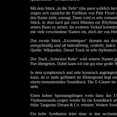
Mit dem Stück „In die Tiefe“ (das passt wirklich he
zeigen sich zunächst die Einflüsse von Pink Floyd 
den Raum zieht, erzeugt. Dann wird es sehr romanti
Stück, in dem nach gut zwei Minuten ein Rhythmus
seinen Bann zu ziehen. Im weiteren Verlauf kommen
mir viele verschiedene Namen ein, doch der von Hei
Das zweite Stück „Excentriques“ (kommt aus de
unregelmäßig und oft hakenförmig, verdreht, faden
Quelle: Wikipedia). Dieser Track ist sehr rhythmisc
Der Track „Schwarze Ruhe“ wird seinem Namen gerec
Part übergehen. Dabei kann ich mir gut eine große Ha
In dem symphonisch und sehr hymnisch angelegten 
kann, da er mehr geflüstert im Hintergrund liegt 
einem monumentalen Soundtrack. Die E-Gitarre im z
steht.
Einen hohen Spannungsbogen weist dann das 13mi
Violinensounds sorgen wieder für ein Soundtrack ar
frühe Tangerine Dream & Co. erinnert. Weitere Sound
Ein tiefer Synthieton leitet dann in den sechsm