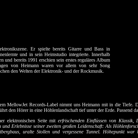
tronikszene. Er spielte bereits Gitarre und Bass in
enlernte und in sein Heimstudio integrierte. Innerhalb
n und bereits 1991 erschien sein erstes reguläres Album
chungen von Heimann waren vor allem von sehr Song
ischen den Welten der Elektronik- und der Rockmusik.
em MellowJet Records-Label nimmt uns Heimann mit in die Tiefe. Der
hrt den Hörer in eine Höhlenlandschaft tief unter der Erde. Passend daz
ner elektronischen Seite mit
erfrischenden Einflüssen von Klassik
und Erlebnisse seiner zweiten großen Leidenschaft: Als Höhlenforsche
tbergbaus, uralte Stollen und vergessene Tunnel. Höhepunkt war 