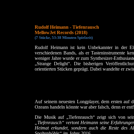
Rudolf Heimann - Tiefenrausch
MellowJet Records (2018)
(
7 Stücke, 53:38 Mi
nuten Spielzeit)
Rudolf Heimann ist kein Unbekannter in der Elek
verschiedenen Bands, als er Tasteninstrumente kenn
weniger Jahre wurde er zum Synthesizer-Enthusiaste
„Strange Delight“. Die bisherigen Veröffentli
orientierten Stücken geprägt. Dabei wandelte er zw
Auf seinem neuesten Longplayer, dem ersten auf d
Ozeans handeln könnte war aber falsch, denn er entfü
Die Musik auf „Tiefenrausch“ zeigt sich von sei
„Tiefenrausch“ vertont Heimann seine Erfahrungen 
Heimat erkundet, sondern auch die Reste des Al
Spaltenhöhle“ im Jahre 2016.