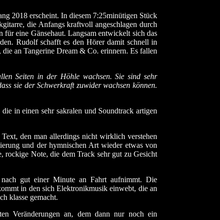
fang 2018 erscheint. In diesem 7:25minütigen Stück
gitarre, die Anfangs kraftvoll angeschlagen durch
n für eine Gänsehaut. Langsam entwickelt sich das
n. Rudolf schafft es den Hörer damit schnell in
die an Tangerine Dream & Co. erinnern. Es fallen
allen Seiten in der Höhle wachsen. Sie sind sehr
 dass sie der Schwerkraft zuwider wachsen können.
ie in einen sehr sakralen und Soundtrack artigen
xt, den man allerdings nicht wirklich verstehen
ntierung und der hymnischen Art wieder etwas von
 rockige Note, die dem Track sehr gut zu Gesicht
 nach gut einer Minute an Fahrt aufnimmt. Die
kommt in den sich Elektronikmusik einwebt, die an
ich klasse gemacht.
eichten Veränderungen an, dem dann nur noch ein