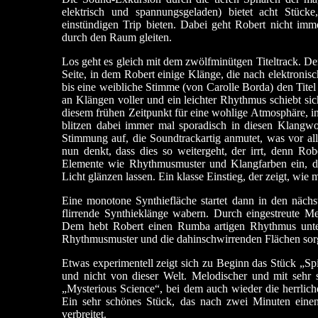
elektrisch und spannungsgeladen) bietet acht Stück
einstündigen Trip bieten. Dabei geht Robert nicht imm
durch den Raum gleiten.
Los geht es gleich mit dem zwölfminütgen Titeltrack. De
Seite, in dem Robert einige Klänge, die nach elektronis
bis eine weibliche Stimme (von Carolle Borda) den Tite
an Klängen voller und ein leichter Rhythmus schiebt si
diesem frühen Zeitpunkt für eine wohlige Atmosphäre, in
blitzen dabei immer mal sporadisch in diesen Klang
Stimmung auf, die Soundtrackartig anmutet, was vor a
nun denkt, dass dies so weitergeht, der irrt, denn Rob
Elemente wie Rhythmusmuster und Klangfarben ein, di
Licht glänzen lassen. Ein klasse Einstieg, der zeigt, wie 
Eine monotone Synthiefläche startet dann in den näch
flirrende Synthieklänge wabern. Durch eingestreute 
Dem hebt Robert einen Rumba artigen Rhythmus unter
Rhythmusmuster und die dahinschwirrenden Flächen sorge
Etwas experimentell zeigt sich zu Beginn das Stück „Spi
und nicht von dieser Welt. Melodischer und mit sehr 
„Mysterious Science“, bei dem auch wieder die herrli
Ein sehr schönes Stück, das nach zwei Minuten ein
verbreitet.