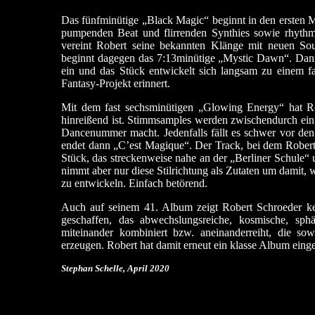
Das fünfminütige „Black Magic“ beginnt in den ersten M
pumpenden Beat und flirrenden Synthies sowie rhythm
vereint Robert seine bekannten Klänge mit neuen Sou
beginnt dagegen das 7:13minütige „Mystic Dawn“. Dann
ein und das Stück entwickelt sich langsam zu einem f
Fantasy-Projekt erinnert.
Mit dem fast sechsminütigen „Glowing Energy“ hat R
hinreißend ist. Stimmsamples werden zwischendurch einge
Dancenummer macht. Jedenfalls fällt es schwer vor de
endet dann „C’est Magique“. Der Track, bei dem Robert z
Stück, das streckenweise nahe an der „Berliner Schule“ 
nimmt aber nur diese Stilrichtung als Zutaten um damit,
zu entwickeln. Einfach betörend.
Auch auf seinem 41. Album zeigt Robert Schroeder ke
geschaffen, das abwechslungsreiche, kosmische, sph
miteinander kombiniert bzw. aneinanderreiht, die 
erzeugen. Robert hat damit erneut ein klasse Album einge
Stephan Schelle, April 2020