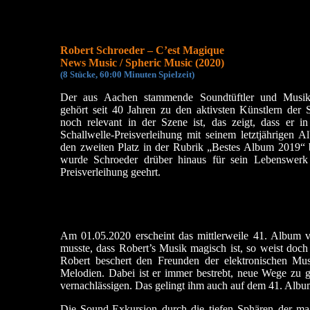
Robert Schroeder – C’est Magique
News Music / Spheric Music (2020)
(
8 Stücke, 60:00 Min
uten Spielzeit)
Der aus Aachen stammende Soundtüftler und Musik
gehört seit 40 Jahren zu den aktivsten Künstlern der
noch relevant in der Szene ist, das zeigt, dass er i
Schallwelle-Preisverleihung mit seinem letztjährigen
den zweiten Platz in der Rubrik „Bestes Album 2019“ 
wurde Schroeder drüber hinaus für sein Lebenswerk 
Preisverleihung geehrt.
Am 01.05.2020 erscheint das mittlerweile 41. Album 
musste, dass Robert’s Musik magisch ist, so weist doc
Robert beschert den Freunden der elektronischen M
Melodien. Dabei ist er immer bestrebt, neue Wege zu 
vernachlässigen. Das gelingt ihm auch auf dem 41. Album
Die Sound-Exkursion durch die tiefen Sphären der mag