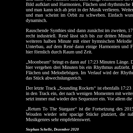
Bild aufklart und Harmonien, Flächen und rhythmische E
und man kann sich ab jetzt in der Musik verlieren. Weit
und man scheint im Orbit zu schweben. Einfach wun
dynamisch.
Rauschende Synthies sind dann zunächst im zweiten, 17
recht industriell. Renè lässt sich bis zur dritten Min
weiteren halben Minute mit einer hymnischen Melodie
Unterbau, auf dem René dann einige Harmonien und Flä
hier förmlich durch Raum und Zeit.
„Moonbeam“ bringt es dann auf 17:23 Minuten Länge. Di
hier vergehen drei Minuten bis ein Rhythmus aufzieht. D
Flächen und Melodiebögen. Im Verlauf wird der Rhythmu
das Stück abwechslungsreich.
Der letzte Track „Sounding Rockets“ ist ebenfalls 17:23 
in den Track ein, der nach wenigen Momenten mit weiten
setzt immer mal wieder den Sequenzer ein. Vor allem di
„Return To The Stargaze“ ist die Fortsetzung des 20
Wouden wieder sehr spacige Stücke platziert, die na
Musikgenres sehr empfehlenswert.
Stephan Schelle, Dezember 2020