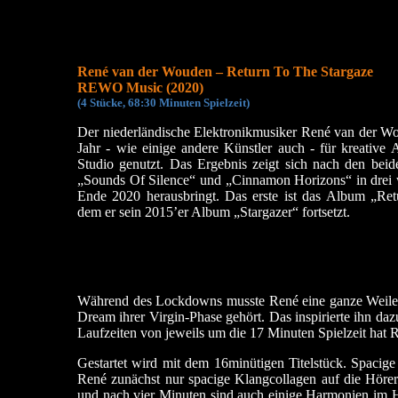
René van der Wouden – Return To The Stargaze
REWO Music (2020)
(
4 Stücke, 68:30 Minu
ten Spielzeit)
Der niederländische Elektronikmusiker René van der W
Jahr - wie einige andere Künstler auch - für kreative 
Studio genutzt. Das Ergebnis zeigt sich nach den beid
„Sounds Of Silence“ und „Cinnamon Horizons“ in drei w
Ende 2020 herausbringt. Das erste ist das Album „Ret
dem er sein 2015’er Album „Stargazer“ fortsetzt.
Während des Lockdowns musste René eine ganze Weile z
Dream ihrer Virgin-Phase gehört. Das inspirierte ihn daz
Laufzeiten von jeweils um die 17 Minuten Spielzeit hat R
Gestartet wird mit dem 16minütigen Titelstück. Spacige
René zunächst nur spacige Klangcollagen auf die Höre
und nach vier Minuten sind auch einige Harmonien im Hi