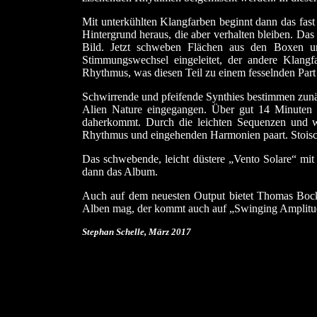
Mit unterkühlten Klangfarben beginnt dann das fas
Hintergrund heraus, die aber verhalten bleiben. Da
Bild. Jetzt schweben Flächen aus den Boxen un
Stimmungswechsel eingeleitet, der andere Klang
Rhythmus, was diesen Teil zu einem fesselnden Part
Schwirrende und pfeifende Synthies bestimmen zunä
Alien Nature eingegangen. Über gut 14 Minuten ba
daherkommt. Durch die leichten Sequenzen und wa
Rhythmus und eingehenden Harmonien paart. Stoisch 
Das schwebende, leicht düstere „Vento Solare“ mit 
dann das Album.
Auch auf dem neuesten Output bietet Thomas Bock a
Alben mag, der kommt auch auf „Swinging Amplitude
Stephan Schelle, März 2017