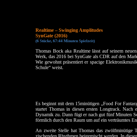
Realtime – Swinging Amplitudes
SynGate (2016)
(
6 Stücke, 67:44 Minuten Spielzeit)
Thomas Bock aka Realtime lässt auf seinem neuen
Werk, das 2016 bei SynGate als CDR auf den Markt
Wie gewohnt präsentiert er spacige Elektronikmusi
Schule“ weist.
Es beginnt mit dem 15minütigen „Food For Fantasy“
startet Thomas in diesen ersten Longtrack. Nac
Dynamik zu. Dann fügt er nach gut fünf Minuten Sc
förmlich durch den Raum um auf ein verträumtes End
An zweite Stelle hat Thomas das zwölfminütige Ti
zischenden Rhythmen beigemischt werden. In diese