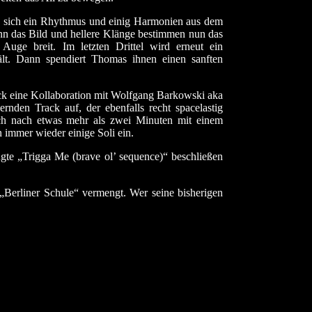
en sich ein Rhythmus und einig Harmonien aus dem
ann das Bild und hellere Klänge bestimmen nun das
uge breit. Im letzten Drittel wird erneut ein
ält. Dann spendiert Thomas ihnen einen sanften
ck eine Kollaboration mit Wolfgang Barkowski aka
nden Track auf, der ebenfalls recht spacelastig
ich nach etwas mehr als zwei Minuten mit einem
 immer wieder einige Soli ein.
ngte „Trigga Me (brave ol’ sequence)“ beschließen
„Berliner Schule“ vermengt. Wer seine bisherigen