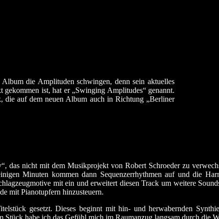
 Album die Amplituden schwingen, denn sein aktuelles
 gekommen ist, hat er „Swinging Amplitudes“ genannt.
k, die auf dem neuen Album auch in Richtung „Berliner
, das nicht mit dem Musikprojekt von Robert Schroeder zu verwechsel
h einigen Minuten kommen dann Sequenzerrhythmen auf und die Har
hlagzeugmotive mit ein und erweitert diesen Track um weitere Sound
e mit Pianotupfern hinzusteuern.
telstück gesetzt. Dieses beginnt mit hin- und herwabernden Synthi
m Stück habe ich das Gefühl mich im Raumanzug langsam durch die We