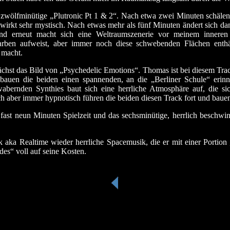
t zwölfminütige „Plutronic Pt 1 & 2“. Nach etwa zwei Minuten schäl
s wirkt sehr mystisch. Nach etwas mehr als fünf Minuten ändert sich d
d erneut macht sich eine Weltraumszenerie vor meinem inneren A
farben aufweist, aber immer noch diese schwebenden Flächen enth
 macht.
chst das Bild von „Psychedelic Emotions“. Thomas ist bei diesem Tra
uen die beiden einen spannenden, an die „Berliner Schule“ erinner
bernden Synthies baut sich eine herrliche Atmosphäre auf, die s
aber immer hypnotisch führen die beiden diesen Track fort und bauen
fast neun Minuten Spielzeit und das sechsminütige, herrlich beschwi
ka Realtime wieder herrliche Spacemusik, die er mit einer Portion 
s“ voll auf seine Kosten.