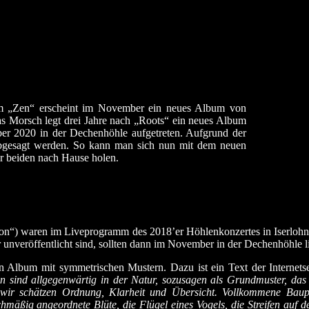
bum „Zen“ erscheint im November ein neues Album von
 Morsch legt drei Jahre nach „Roots“ ein neues Album
r 2020 in der Dechenhöhle aufgetreten. Aufgrund der
abgesagt werden. So kann man sich nun mit dem neuen
 beiden nach Hause holen.
tion“) waren im Liveprogramm des 2018’er Höhlenkonzertes in Iserlo
unveröffentlicht sind, sollten dann im November in der Dechenhöhle li
n Album mit symmetrischen Mustern. Dazu ist ein Text der Internets
sind allgegenwärtig in der Natur, sozusagen als Grundmuster, das 
ir schätzen Ordnung, Klarheit und Übersicht. Vollkommene Baupri
chmäßig angeordnete Blüte, die Flügel eines Vogels, die Streifen auf