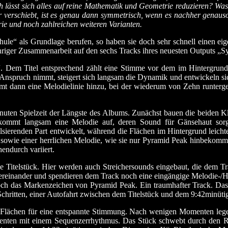
h lässt sich alles auf reine Mathematik und Geometrie reduzieren? W
der verschiebt, ist es genau dann symmetrisch, wenn es nachher genaus
ie und noch zahlreichen weiteren Varianten.
ule“ als Grundlage berufen, so haben sie doch sehr schnell einen ei
ähriger Zusammenarbeit auf den sechs Tracks ihres neuesten Outputs „
 Dem Titel entsprechend zählt eine Stimme vor dem im Hintergrund 
in Anspruch nimmt, steigert sich langsam die Dynamik und entwickeln 
 dann eine Melodielinie hinzu, bei der wiederum von Zehn runtergez
nuten Spielzeit der Längste des Albums. Zunächst bauen die beiden Kl
kommt langsam eine Melodie auf, deren Sound für Gänsehaut sorgt
sierenden Part entwickelt, während die Flächen im Hintergrund leichte
 sowie einer herrlichen Melodie, wie sie nur Pyramid Peak hinbekommen
endurch variiert.
 Titelstück. Hier werden auch Streichersounds eingebaut, die dem Tra
ereinander und spendieren dem Track noch eine eingängige Melodie-/H
ch das Markenzeichen von Pyramid Peak. Ein traumhafter Track. Das fo
hritten, einer Autofahrt zwischen dem Titelstück und dem 9:42minütige
en Flächen für eine entspannte Stimmung. Nach wenigen Momenten leg
enten mit einem Sequenzerrhythmus. Das Stück schwebt durch den R