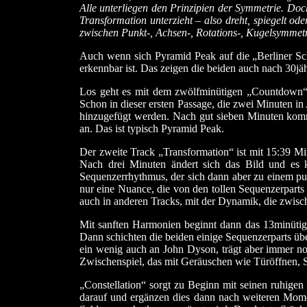
Alle unterliegen den Prinzipien der Symmetrie. Doc
Transformation unterzieht – also dreht, spiegelt o
zwischen Punkt-, Achsen-, Rotations-, Kugelsymmetr
Auch wenn sich Pyramid Peak auf die „Berliner Sch
erkennbar ist. Das zeigen die beiden auch nach 30j
Los geht es mit dem zwölfminütigen „Countdown“.
Schon in dieser ersten Passage, die zwei Minuten 
hinzugefügt werden. Nach gut sieben Minuten kommt
an. Das ist typisch Pyramid Peak.
Der zweite Track „Transformation“ ist mit 15:39 Mi
Nach drei Minuten ändert sich das Bild und es 
Sequenzerrhythmus, der sich dann aber zu einem pul
nur eine Nuance, die von den tollen Sequenzerparts
auch in anderen Tracks, mit der Dynamik, die zwisch
Mit sanften Harmonien beginnt dann das 13minütige
Dann schichten die beiden einige Sequenzerparts üb
ein wenig auch an John Dyson, trägt aber immer no
Zwischenspiel, das mit Geräuschen wie Türöffnen, Sc
„Constellation“ sorgt zu Beginn mit seinen ruhig
darauf und ergänzen dies dann nach weiteren Mom