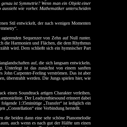
as genau ist Symmetrie? Wenn man ein Objekt einer
o aussieht wie vorher. Mathematiker unterscheiden
genen Stil entwickelt, der nach wenigen Momenten
Symmetry“.
agierenden Sequenzer von Zehn auf Null runter.
sich die Harmonien und Flächen, die dem Rhythmus
ählt wird. Dem schließt sich ein hymnischer Part
anglandschaften auf, die sich langsam entwickeln.
. Unterlegt ist das zunächst von einem sanften
s John Carpenter-Feeling verströmen. Das ist aber
, überstrahlt werden. Die Jungs spielen hier, wie
ck einen Soundtrack artigen Charakter verleihen.
armonielinie. Der Leadsynthiesound erinnert dabei
lgende 1:35minütige „Transfer“ ist lediglich ein
n „Constellation“ eine Verbindung herstellt.
en die beiden dann eine sehr schöne Pianomelodie
aum, auch wenn es nach gut der Hälfte um einen