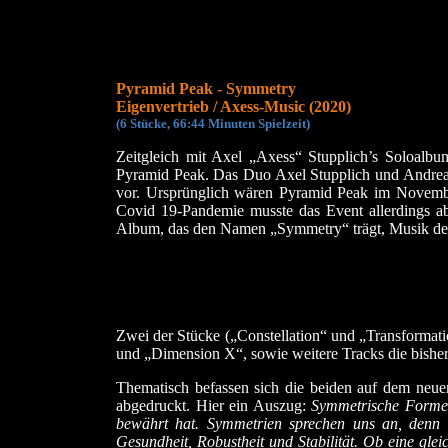
Pyramid Peak - Symmetry
Eigenvertrieb
/ Axess-Music
(2020)
(
6 Stücke, 66:44 Min
uten Spielzeit)
Zeitgleich mit Axel „Axess“ Stupplich’s Soloal
Pyramid Peak. Das Duo Axel Stupplich und Andreas
vor. Ursprünglich wären Pyramid Peak im Novembe
Covid 19-Pandemie musste das Event allerdings 
Album, das den Namen „Symmetry“ trägt, Musik der
Zwei der Stücke („Constellation“ und „Transforma
und „Dimension X“, sowie weitere Tracks die bisher 
Thematisch befassen sich die beiden auf dem neue
abgedruckt. Hier ein Auszug:
Symmetrische Formen 
bewährt hat. Symmetrien sprechen uns an, denn w
Gesundheit, Robustheit und Stabilität. Ob eine glei