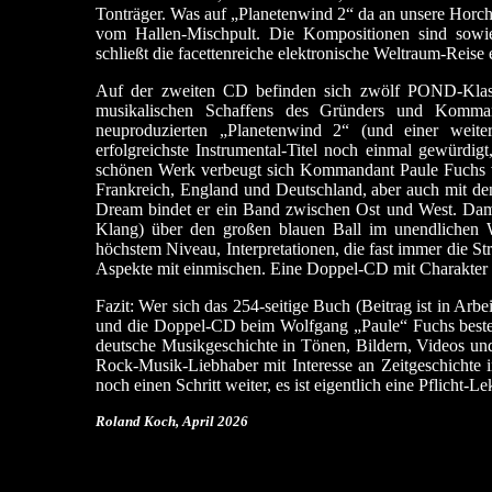
Tonträger. Was
auf „Planetenwind 2“
da an unsere Horchor
vom Hallen-Mischpult. Die Kompositionen sind sowie
schließt die facettenreiche elektronische Weltraum-Reise
Auf der zweiten CD befinden sich zwölf POND-Klassi
musikalischen Schaffens des Gründers und Komman
neuproduzierten „Planetenwind 2“ (und einer weite
erfolgreichste Instrumental-Titel noch einmal gewürdig
schönen Werk verbeugt sich Kommandant Paule Fuchs vo
Frankreich, England und Deutschland, aber auch mit d
Dream bindet er ein Band zwischen Ost und West. Dami
Klang) über den großen blauen Ball im unendlichen We
höchstem Niveau, Interpretationen, die fast immer die St
Aspekte mit einmischen. Eine Doppel-CD mit Charakter e
Fazit: Wer sich das 254-seitige Buch (Beitrag ist in A
und die Doppel-CD beim Wolfgang „Paule“ Fuchs bestel
deutsche Musikgeschichte in Tönen, Bildern, Videos und T
Rock-Musik-Liebhaber mit Interesse an Zeitgeschichte i
noch einen Schritt weiter, es ist eigentlich eine Pflicht-
Roland Koch, April 2026