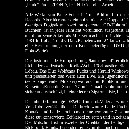
„Paule“ Fuchs (POND, P.O.N.D.) sind in Arbeit.
Alle Werke von Paule Fuchs in Ton, Bild und Text er
Records. Aber hier zuerst einmal zurück zur Doppel-C
6-seitiges Digipak mit zwei transparenten CD-Haltern lin
Büchlein, ist in jeder Hinsicht vorbildlich ausgeführt.
nicht nur seine Arbeit als Musiker macht. Im Büchlein 
1984 In Löbau“ und CD2: „Planetenwind 2“ kurz erzähl
eine Beschreibung der dem Buch beigefügten DVD „K
Doku-Serie).
Die instrumentale Komposition „Planetenwind“ erblickt
Licht der ostdeutschen Radio-Welt. 1984 gastiert die
Löbau. Das Duo Wolfgang Fuchs und Harald Wittkowski 
und präsentierten das Werk auch Live. Ein jugendliche
(selbst angehender Musiker) war auch im Publikum und
Kassetten-Recorder Sonett 77 auf. Danach schlummerte d
sicher und geschützt, in einer leeren Zigarrenkiste, bis T
Das über 60-minütige ORWO Tonband-Material wurde dara
You-Tube veröffentlicht. Dadurch wurde Paule Fuchs 
Kontakt und beide vereinbarten eine temporäre Zusammen
diese gut konservierte Zeitkapsel zu retten und in zeitge
Der Mitschnitt ist in exzellenter Qualität, der heutigen
Elektronik-Bands, besonders einer, in der auch ein 