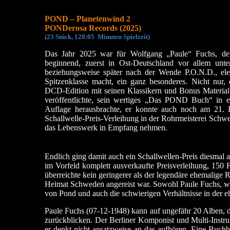
POND – Planetenwind 2
PONDerosa Records (2025)
(23 Stück, 128:05 Minuten
Spielzeit)
Das Jahr 2025 war für Wolfgang „Paule“ Fuchs, der
beginnend, zuerst in Ost-Deutschland vor allem un
beziehungsweise später nach der Wende P.O.N.D., ele
Spitzenklasse macht, ein ganz besonderes. Nicht nur, d
DCD-Edition mit seinen Klassikern und Bonus Material
veröffentlichte, sein wertiges „Das POND Buch“ in ei
Auflage herausbrachte, er konnte auch noch am 21. 
Schallwelle-Preis-Verleihung in der Rohrmeisterei Schwe
das Lebenswerk in Empfang nehmen.
Endlich ging damit auch ein Schallwellen-Preis diesmal
im Vorfeld komplett ausverkaufte Preisverleihung, 150 F
überreichte kein geringerer als der legendäre ehemalige R
Heimat Schweden angereist war. Sowohl Paule Fuchs, wie
von Pond und auch die schwierigen Verhältnisse in der
Paule Fuchs (07-12-1948) kann auf ungefähr 20 Alben, d
zurückblicken. Der Berliner Komponist und Multi-Instrum
er denkt nicht ansatzweise an das aufhören. Eine Bu