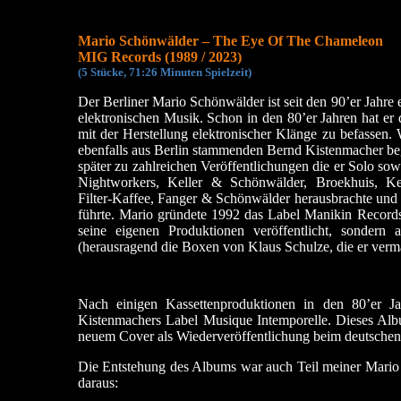
Mario Schönwälder – The Eye Of The Chameleon
MIG Records (1989 / 2023)
(5 Stücke, 71:26 Minuten Spielzeit)
Der Berliner Mario Schönwälder ist seit den 90’er Jahre e
elektronischen Musik. Schon in den 80’er Jahren hat er
mit der Herstellung elektronischer Klänge zu befassen.
ebenfalls aus Berlin stammenden Bernd Kistenmacher beg
später zu zahlreichen Veröffentlichungen die er Solo so
Nightworkers, Keller & Schönwälder, Broekhuis, Ke
Filter-Kaffee, Fanger & Schönwälder herausbrachte und 
führte. Mario gründete 1992 das Label Manikin Records
seine eigenen Produktionen veröffentlicht, sondern 
(herausragend die Boxen von Klaus Schulze, die er verma
Nach einigen Kassettenproduktionen in den 80’er 
Kistenmachers Label Musique Intemporelle. Dieses Album
neuem Cover als Wiederveröffentlichung beim deutsche
Die Entstehung des Albums war auch Teil meiner Mario 
daraus: