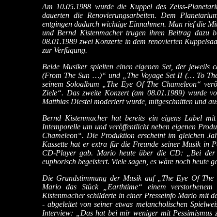
Am 10.05.1988 wurde die Kuppel des Zeiss-Planetari
dauerten die Renovierungsarbeiten. Dem Planetarium,
entgingen dadurch wichtige Einnahmen. Man rief die Mi
und Bernd Kistenmacher trugen ihren Beitrag dazu b
08.01.1989 zwei Konzerte in dem renovierten Kuppelsaal
zur Verfügung.
Beide Musiker spielten einen eigenen Set, der jeweils 
(From The Sun …)“ und „The Voyage Set II (…
To The
seinem Soloalbum „The Eye Of The Chameleon“ veröff
Ziele“. Das zweite Konzert (am 08.01.1989) wurde v
Matthias Diestel moderiert wurde, mitgeschnitten und aus
Bernd Kistenmacher hat bereits ein eigens Label m
Intemporelle um und veröffentlicht neben eigenen Prod
Chameleon“. Die Produktion erscheint im gleichen Jahr
Kassette hat er extra für die Freunde seiner Musik in
CD-Player gab. Mario heute über die CD: „Bei der 
euphorisch begeistert. Viele sagen, es wäre noch heute
Die Grundstimmung der Musik auf „The Eye Of The C
Mario das Stück „Earthtime“ einem verstorbenem 
Kistenmacher schilderte in einer Presseinfo Mario mit d
- abgeleitet von seiner etwas melancholischen Spielweis
Interview: „Das hat bei mir weniger mit Pessimismus z