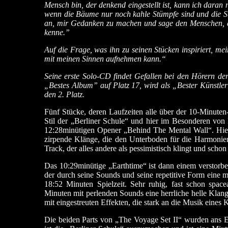
Mensch bin, der denkend eingestellt ist, kann ich dara
wenn die Bäume nur noch kahle Stümpfe sind und die S
an, mir Gedanken zu machen und sage den Menschen, da
kenne.”
Auf die Frage, was ihn zu seinen Stücken inspiriert, me
mit meinen Sinnen aufnehmen kann.“
Seine erste Solo-CD findet Gefallen bei den Hörern d
„Bestes Album” auf Platz 17, wird als „Bester Künstl
den 2. Platz.
Fünf Stücke, deren Laufzeiten alle über der 10-Minute
Stil der „Berliner Schule“ und hier im Besonderen von
12:28minütigen Opener „Behind The Mental Wall“. Hier
zirpende Klänge, die den Unterboden für die Harmonien 
Track, der alles andere als pessimistisch klingt und schon
Das 10:29minütige „Earthtime“ ist dann einem verstorbe
der durch seine Sounds und seine repetitive Form eine me
18:52 Minuten Spielzeit. Sehr ruhig, fast schon space
Minuten mit perlenden Sounds eine herrliche helle Kla
mit eingestreuten Effekten, die stark an die Musik eines 
Die beiden Parts von „The Voyage Set II“ wurden ans End