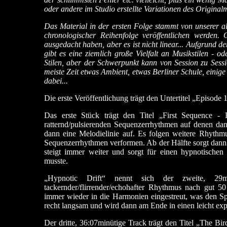
oder andere im Studio erstellte Variationen des Original
Das Material in der ersten Folge stammt von unserer all
chronologischer Reihenfolge veröffentlichen werden.
ausgedacht haben, aber es ist nicht linear... Aufgrund 
gibt es eine ziemlich große Vielfalt an Musikstilen - o
Stilen, aber der Schwerpunkt kann von Session zu Sess
meiste Zeit etwas Ambient, etwas Berliner Schule, einige
dabei...
Die erste Veröffentlichung trägt den Untertitel „Episode 
Das erste Stück trägt den Titel „First Sequence -
ratternd/pulsierenden Sequenzerrhythmen auf denen da
dann eine Melodielinie auf. Es folgen weitere Rhythm
Sequenzerrhythmen verformen. Ab der Hälfte sorgt dan
steigt immer weiter und sorgt für einen hypnotischen
musste.
„Hypnotic Drift“ nennt sich der zweite, 29
tackernder/flirrender/echohafter Rhythmus nach gut 
immer wieder in die Harmonien eingestreut, was den Sp
recht langsam und wird dann am Ende in einen leicht exp
Der dritte, 36:07minütige Track trägt den Titel „The B