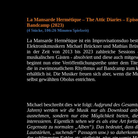
La Mansarde Hermétique – The Attic Diaries – Episo
Bandcamp (2023)
(4 Stücke, 106:26 Minuten Spielzeit)
La Mansarde Hermétique ist ein Improvisationsduo bes
Elektronikmusikern Michael Brückner und Mathias Brüs
in der Zeit von 2013 bis 2023 zahlreiche Sessions
musikalischen Gästen - absolviert und diese auch mitge
beginnt nun eine Veröffentlichungsreihe unter dem Tite
die in zweimonatlichem Rhythmus auf Bandcamp zum 
erhältlich ist. Die Musiker freuen sich aber, wenn die M
selbst gewählten Obolus entrichten.
Michael beschreibt dies wie folgt:
Aufgrund des Gesamtum
Jahren) werden wir die Musik nur als Download anbie
ausnehmen, sondern nur eine Möglichkeit bieten, di
interessieren. Eigentlich sehen wir es als eine Art for
Gegensatz zu normalen „Alben“). Das bedeutet, dass d
Lautstärken, „suchende“ Passagen usw.) so daherkom
der schlimmsten Fehler etc. vielleicht, plus ein wenig