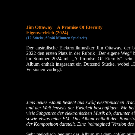
Jim Ottaway – A Promise Of Eternity
Eigenvertrieb (2024)
(12 Stücke, 69:46 Minuten Spielzeit)
Der australische Elektronikmusiker Jim Ottaway, der b
2022 den ersten Platz in der Rubrik „Der eigene Weg“ be
im Sommer 2024 mit „A Promise Of Eternity“ sein 
Album enthält insgesamt ein Dutzend Stücke, wobei „
Versionen vorliegt.
Jims neues Album besteht aus zwölf elektronischen Track
und der Welt jenseits der Ewigkeit beschäftigen. Wie b
viele Subgenres der elektronischen Musik ab, darunter 
sowie etwas reine EM. Das Album enthält den Bonustr
der Komposition darstellt. Eine ‘reimagined’ Version des
Sehr melodisch beginnt das Album mit dem 4:46minütg