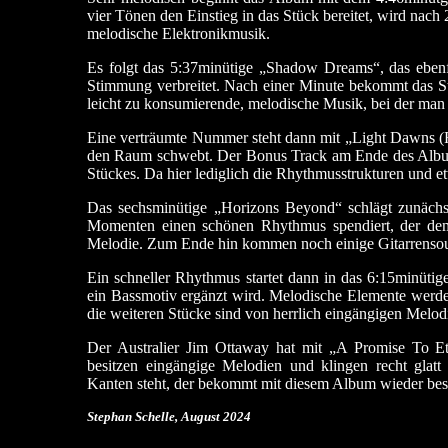
vier Tönen den Einstieg in das Stück bereitet, wird nach 
melodische Elektronikmusik.
Es folgt das 5:37minütige „Shadow Dreams“, das ebenf
Stimmung verbreitet. Nach einer Minute bekommt das St
leicht zu konsumierende, melodische Musik, bei der man 
Eine verträumte Nummer steht dann mit „Light Dawns (R
den Raum schwebt. Der Bonus Track am Ende des Albums
Stückes. Da hier lediglich die Rhythmusstrukturen und e
Das sechsminütige „Horizons Beyond“ schlägt zunächs
Momenten einen schönen Rhythmus spendiert, der dem 
Melodie. Zum Ende hin kommen noch einige Gitarrensoun
Ein schneller Rhythmus startet dann in das 6:15minüt
ein Bassmotiv ergänzt wird. Melodische Elemente werd
die weiteren Stücke sind von herrlich eingängigen Melo
Der Australier Jim Ottaway hat mit „A Promise To Et
besitzen eingängige Melodien und klingen recht glat
Kanten steht, der bekommt mit diesem Album wieder best
Stephan Schelle, August 2024