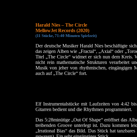
Harald Nies – The Circle
MellowJet Records (2020)
(
11 Stücke, 71:40 Min
uten Spielzeit)
Der deutsche Musiker Harald Nies beschäftigte sich
das zeigen Alben wie „Fractal“, „Axial“ oder „Toro
Titel „The Circle“ widmet er sich nun dem Kreis. 
nicht rein mathematische Strukturen verarbeitet un
Musik von jeher von rhythmischen, eingängigen Me
auch auf „The Circle“ fort.
Elf Instrumentalstücke mit Laufzeiten von 4:42 bi
Gitarren bedient und die Rhythmen programmiert.
Das 5:28minütige „Out Of Shape“ eröffnet das Album
treibenden Groove unterlegt ist. Dazu kommen leic
„Irrational Bias“ das Bild. Das Stück hat tanzbare
gewesen). Ein sehr eingängiges Stück.