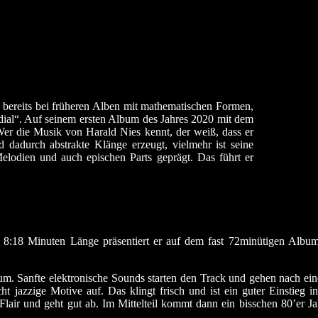
 bereits bei früheren Alben mit mathematischen Formen,
dial“. Auf seinem ersten Album des Jahres 2020 mit dem
Wer die Musik von Harald Nies kennt, der weiß, dass er
d dadurch abstrakte Klänge erzeugt, vielmehr ist seine
lodien und auch epischen Parts geprägt. Das führt er
s 8:18 Minuten Länge präsentiert er auf dem fast 72minütigen Album
. Sanfte elektronische Sounds starten den Track und gehen nach eine
ht jazzige Motive auf. Das klingt frisch und ist ein guter Einstieg
s Flair und geht gut ab. Im Mittelteil kommt dann ein bisschen 80’er 