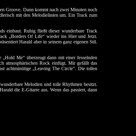
chönen Groove. Dann kommt nach zwei Minuten noch
ndlerisch mit den Melodielinien um. Ein Track zum
nds einbaut. Ruhig fließt dieser wunderbare Track
ack „Borders Of Life“ wieder ins Hier und Jetzt.
sentiert Harald aber in seinem ganz eigenen Stil.
e „Hold Me“ überzeugt dann mit einer fesselnden
h atmosphärischen Rock einfügt. Mir gefällt das
ast achtminütige „Leaving The Circle“. Die tollen
r wunderbare Melodien und tolle Rhythmen besitzt.
arald die E-Gitarre aus. Wenn das passiert, dann