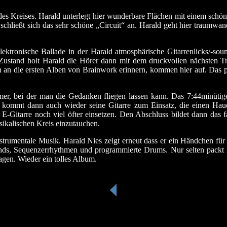
 des Kreises. Harald unterlegt hier wunderbare Flächen mit einem s
schließt sich das sehr schöne „Circuit“ an. Harald geht hier traumwa
ektronische Ballade in der Harald atmosphärische Gitarrenlicks/-sou
Zustand holt Harald die Hörer dann mit dem druckvollen nächsten Tr
an die ersten Alben von Brainwork erinnern, kommen hier auf. Das prä
er, bei der man die Gedanken fliegen lassen kann. Das 7:44minütig
r kommt dann auch wieder seine Gitarre zum Einsatz, die einen Hauc
E-Gitarre noch viel öfter einsetzen. Den Abschluss bildet dann das f
sikalischen Kreis einzutauchen.
nstrumentale Musik. Harald Nies zeigt erneut dass er ein Händchen fü
nds, Sequenzerrhythmen und programmierte Drums. Nur selten packt H
agen. Wieder ein tolles Album.