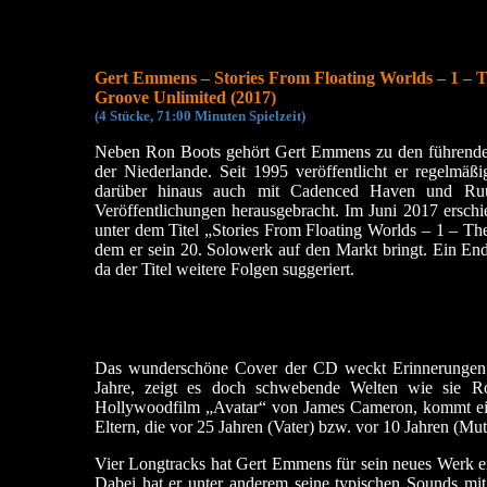
Gert Emmens – Stories From Floating Worlds – 1 – 
Groove Unlimited (2017)
(
4 Stücke, 71:00
Minuten Spielzeit)
Neben Ron Boots gehört Gert Emmens zu den führende
der Niederlande. Seit 1995 veröffentlicht er regelmäßi
darüber hinaus auch mit Cadenced Haven und Ru
Veröffentlichungen herausgebracht. Im Juni 2017 erschi
unter dem Titel „Stories From Floating Worlds – 1 – Th
dem er sein 20. Solowerk auf den Markt bringt. Ein End
da der Titel weitere Folgen suggeriert.
Das wunderschöne Cover der CD weckt Erinnerungen a
Jahre, zeigt es doch schwebende Welten wie sie Ro
Hollywoodfilm „Avatar“ von James Cameron, kommt ein
Eltern, die vor 25 Jahren (Vater) bzw. vor 10 Jahren (Mut
Vier Longtracks hat Gert Emmens für sein neues Werk ei
Dabei hat er unter anderem seine typischen Sounds m