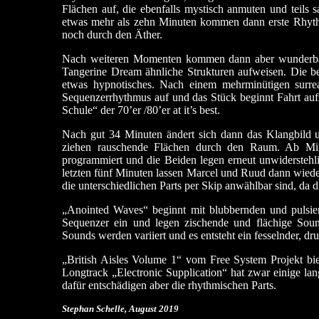
Flächen auf, die ebenfalls mystisch anmuten und teils 
etwas mehr als zehn Minuten kommen dann erste Rhyth
noch durch den Äther.
Nach weiteren Momenten kommen dann aber wunderbar
Tangerine Dream ähnliche Strukturen aufweisen. Die be
etwas hypnotisches. Nach einem mehrminütigen surrea
Sequenzerrhythmus auf und das Stück beginnt Fahrt aufz
Schule“ der 70’er /80’er at it’s best.
Nach gut 34 Minuten ändert sich dann das Klangbild u
ziehen rauschende Flächen durch den Raum. Ab Min
programmiert und die Beiden legen erneut unwiderstehl
letzten fünf Minuten lassen Marcel und Ruud dann wieder 
die unterschiedlichen Parts per Skip anwählbar sind, da 
„Anointed Waves“ beginnt mit blubbernden und pulsie
Sequenzer ein und legen zischende und flächige Sou
Sounds werden variiert und es entsteht ein fesselnder, dr
„British Aisles Volume 1“ vom Free System Projekt biet
Longtrack „Electronic Supplication“ hat zwar einige lan
dafür entschädigen aber die rhythmischen Parts.
Stephan Schelle, August 2019