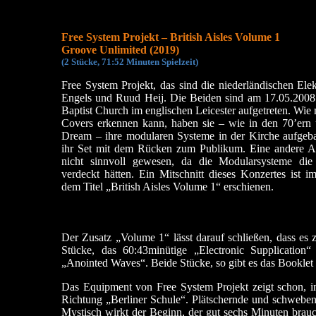
Free System Projekt – British Aisles Volume 1
Groove Unlimited (2019)
(
2 Stücke, 71:52 Minuten Spielzeit)
Free System Projekt, das sind die niederländischen Ele
Engels und Ruud Heij. Die Beiden sind am 17.05.2008 
Baptist Church im englischen Leicester aufgetreten. Wie
Covers erkennen kann, haben sie – wie in den 70’ern
Dream – ihre modularen Systeme in der Kirche aufgebau
ihr Set mit dem Rücken zum Publikum. Eine andere A
nicht sinnvoll gewesen, da die Modularsysteme die
verdeckt hätten. Ein Mitschnitt dieses Konzertes ist
dem Titel „British Aisles Volume 1“ erschienen.
Der Zusatz „Volume 1“ lässt darauf schließen, dass es 
Stücke, das 60:43minütige „Electronic Supplication“
„Anointed Waves“. Beide Stücke, so gibt es das Booklet h
Das Equipment von Free System Projekt zeigt schon, i
Richtung „Berliner Schule“. Plätschernde und schweben
Mystisch wirkt der Beginn, der gut sechs Minuten brauc