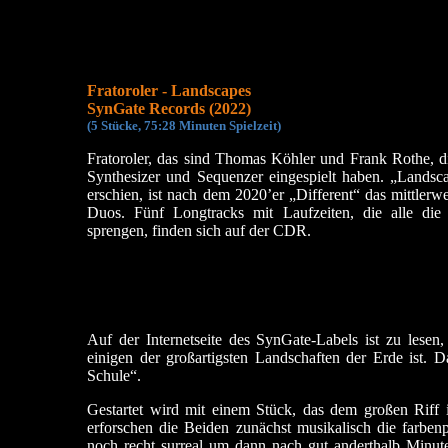
Fratoroler - Landscapes
SynGate Records (2022)
(5 Stücke, 75:28 Min
uten Spielzeit)
Fratoroler, das sind Thomas Köhler und Frank Rothe, d
Synthesizer und Sequenzer eingespielt haben. „Lands
erschien, ist nach dem 2020’er „Different“ das mittler
Duos. Fünf Longtracks mit Laufzeiten, die alle di
sprengen, finden sich auf der CDR.
Auf der Internetseite des SynGate-Labels ist zu lese
einigen der großartigsten Landschaften der Erde ist.
Schule“.
Gestartet wird mit einem Stück, das dem großen Riff 
erforschen die Beiden zunächst musikalisch die farben
noch recht surreal um dann nach gut anderthalb Minu