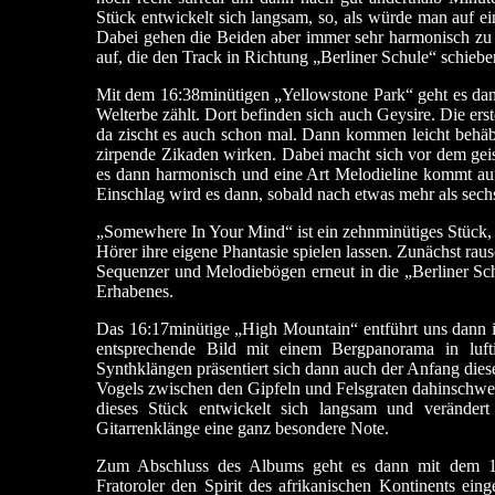
Stück entwickelt sich langsam, so, als würde man auf e
Dabei gehen die Beiden aber immer sehr harmonisch z
auf, die den Track in Richtung „Berliner Schule“ schiebe
Mit dem 16:38minütigen „Yellowstone Park“ geht es d
Welterbe zählt. Dort befinden sich auch Geysire. Die ers
da zischt es auch schon mal. Dann kommen leicht behäb
zirpende Zikaden wirken. Dabei macht sich vor dem geis
es dann harmonisch und eine Art Melodieline kommt auf.
Einschlag wird es dann, sobald nach etwas mehr als se
„Somewhere In Your Mind“ ist ein zehnminütiges Stück, 
Hörer ihre eigene Phantasie spielen lassen. Zunächst ra
Sequenzer und Melodiebögen erneut in die „Berliner Sch
Erhabenes.
Das 16:17minütige „High Mountain“ entführt uns dann i
entsprechende Bild mit einem Bergpanorama in luf
Synthklängen präsentiert sich dann auch der Anfang dies
Vogels zwischen den Gipfeln und Felsgraten dahinschwe
dieses Stück entwickelt sich langsam und veränder
Gitarrenklänge eine ganz besondere Note.
Zum Abschluss des Albums geht es dann mit dem 15
Fratoroler den Spirit des afrikanischen Kontinents ei