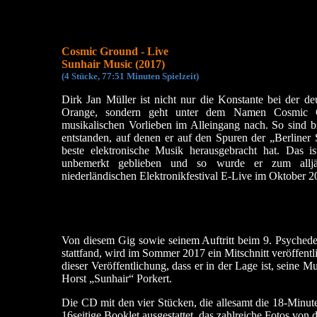
Cosmic Ground - Live
Sunhair Music (2017)
(
4 Stücke, 77:51 Mi
nuten Spielzeit)
Dirk Jan Müller ist nicht nur die Konstante bei der de
Orange, sondern geht unter dem Namen Cosmic 
musikalischen Vorlieben im Alleingang nach. So sind bi
entstanden, auf denen er auf den Spuren der „Berliner
beste elektronische Musik herausgebracht hat. Das i
unbemerkt geblieben und so wurde er zum alljähr
niederländischen Elektronikfestival E-Live im Oktober 2
Von diesem Gig sowie seinem Auftritt beim 9. Psyched
stattfand, wird im Sommer 2017 ein Mitschnitt veröffentli
dieser Veröffentlichung, dass er in der Lage ist, seine 
Horst „Sunhair“ Porkert.
Die CD mit den vier Stücken, die allesamt die 18-Minut
16seitige Booklet ausgestattet, das zahlreiche Fotos von 