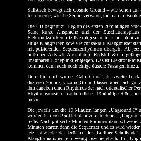
Stilistisch bewegt sich Cosmic Ground – wie schon auf
Instrumente, wie die Sequenzerwand, die man im Booklet
Die CD beginnt zu Beginn des ersten 20minütigen Stück
Seine kurze Ansprache und der Zuschauerapplaus 
Elektronikstücken, die live mitgeschnitten sind, nicht z
artige Klangfarben sowie leicht sakrale Klangmuster star
mit pulsierenden Sequenzerrhythmen übergeht. Ab jetz
britischen Acts wie Airsculpture, Redshift & Co. gefang
imaginären Höhepunkt entgegen. Das ist Elektronikmusik
kommen dann auch noch einige düstere Passagen hinzu.
Dem Titel nach wurde „Cairo Grind“, der zweite Track 
düsteren Sounds, Cosmic Ground lassen aber nach gut 
ihm daneben einen Rhythmus der nach orientalischer Per
Rhythmusmustern machen dieses 19minütige Stück aus.
hinzu.
Die jeweils um die 19 Minuten langen „Unground I“ 
wurden ist dem Booklet nicht zu entnehmen. „Unground 
Seite. Nach gut sechs Minuten kommen dann schwebende 
Minuten starten dann die Sequenzer und es wird wieder
jetzt ist wieder das Drücken der „Berliner Schulbank“ 
Klangformationen ein wenig psychedelisch. In „Ungr