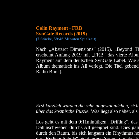
Colin Rayment - FRB
SynGate Records (2019)
(7 Stücke, 59:46 Minuten Spielzeit)
Nach „Abstarct Dimensions“ (2015), „Beyond Th
erscheint Anfang 2019 mit „FRB“ das vierte Alb
Rayment auf dem deutschen SynGate Label. Wie sc
Album thematisch ins All verlegt. Die Titel geben
Radio Burst).
Erst kürzlich wurden die sehr ungewöhnlichen, sich
über das kosmische Puzzle.
Was liegt also näher, al
Los geht es mit dem 9:11minütigen „Drifting“, das
Dahinschweben durchs All geeignet sind. Dies garn
durch den Raum, bis sich langsam ein Rhythmus hera
der „Berliner Schule“ nicht fernen Sound, der aber ke