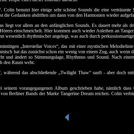
. Colin benutzt hier einige sehr schöne Sounds die eine verträumte
ässt die Gedanken abdriften um dann von den Harmonien wieder aufgef
as liegt vor allem an den anfänglichen Sounds. Es dauert mehr als d
 Hörers einschmeichelt. Hier kommen auch wieder Anleihen an Tangeri
dann wesentlich rhythmischer angelegt, was auch durch perkussionsart
nütigen „Interstellar Voices“, das mit einer mystischen Melodielinie 
thmisch hat das zunächst schon ein wenig von einem Zug, auch wenn da
racht und ändert so Stimmungslage, Rhythmus und Sound. Nach einem
rch den Raum weht.
e“, während das abschließende „Twilight Thaw“ sanft - aber doch
bei seinem vorangegangenen Album geschrieben habe, nämlich dass C
e von Berliner Bands der Marke Tangerine Dream reichen. Colin verbi