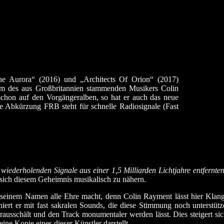
e Aurora“ (2016) und „Architects Of Orion“ (2017)
um des aus Großbritannien stammenden Musikers Colin
hon auf den Vorgängeralben, so hat er auch das neue
de Abkürzung FRB steht für schnelle Radiosignale (Fast
 wiederholenden Signale aus einer 1,5 Milliarden Lichtjahre entfernte
s sich diesem Geheimnis musikalisch zu nähern.
 seinem Namen alle Ehre macht, denn Colin Rayment lässt hier Klangl
iert er mit fast sakralen Sounds, die diese Stimmung noch unterstüt
usschält und den Track monumentaler werden lässt. Dies steigert sich
ine Kopie eines dieser Künstler darstellt.