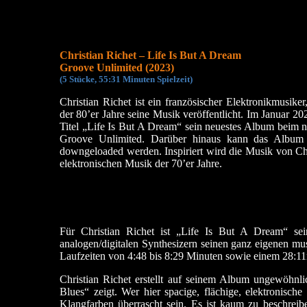
Christian Richet – Life Is But A Dream
Groove Unlimited (2023)
(5 Stücke, 55:31 Minuten Spielzeit)
Christian Richet ist ein französischer Elektronikmusiker,
der 80’er Jahre seine Musik veröffentlicht. Im Januar 20
Titel „Life Is But A Dream“ sein neuestes Album beim n
Groove Unlimited. Darüber hinaus kann das Albu
downgeloaded werden. Inspiriert wird die Musik von Chr
elektronischen Musik der 70’er Jahre.
Für Christian Richet ist „Life Is But A Dream“ se
analogen/digitalen Synthesizern seinen ganz eigenen mus
Laufzeiten von 4:48 bis 8:29 Minuten sowie einem 28:1
Christian Richet erstellt auf seinem Album ungewöhnl
Blues“ zeigt. Wer hier spacige, flächige, elektronisch
Klangfarben überrascht sein. Es ist kaum zu beschreibe