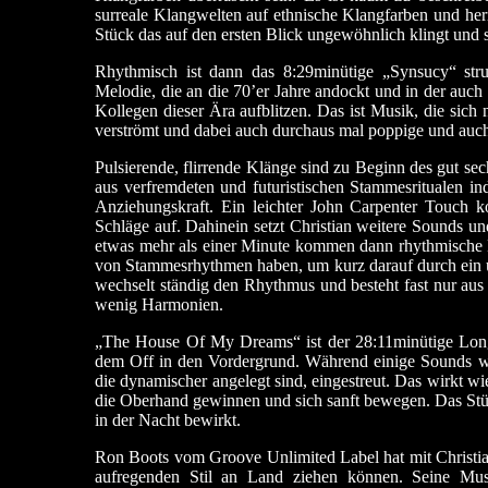
surreale Klangwelten auf ethnische Klangfarben und he
Stück das auf den ersten Blick ungewöhnlich klingt und s
Rhythmisch ist dann das 8:29minütige „Synsucy“ struk
Melodie, die an die 70’er Jahre andockt und in der auc
Kollegen dieser Ära aufblitzen. Das ist Musik, die sich 
verströmt und dabei auch durchaus mal poppige und auch 
Pulsierende, flirrende Klänge sind zu Beginn des gut s
aus verfremdeten und futuristischen Stammesritualen in
Anziehungskraft. Ein leichter John Carpenter Touch
Schläge auf. Dahinein setzt Christian weitere Sounds u
etwas mehr als einer Minute kommen dann rhythmische 
von Stammesrhythmen haben, um kurz darauf durch ein u
wechselt ständig den Rhythmus und besteht fast nur aus p
wenig Harmonien.
„The House Of My Dreams“ ist der 28:11minütige Lon
dem Off in den Vordergrund. Während einige Sounds we
die dynamischer angelegt sind, eingestreut. Das wirkt wie
die Oberhand gewinnen und sich sanft bewegen. Das Stück
in der Nacht bewirkt.
Ron Boots vom Groove Unlimited Label hat mit Christi
aufregenden Stil an Land ziehen können. Seine M