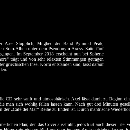
r Axel Stupplich, Mitglied der Band Pyramid Peak,
nden Solo-Alben unter dem Pseudonym Axess. Satte fünf
ergangen. Im September 2018 erscheint nun bei Spheric
hore“ trägt und von sehr relaxten Stimmungen getragen
er griechischen Insel Korfu entstanden sind, lässt darauf
den.
ie CD sehr sanft und atmosphärisch. Axel lässt damit zu Beginn 
die man sich wohlig fallen lassen kann. Nach gut drei Minuten gesel
en der „Café del Mar“-Reihe zu finden ist. Durch mantrische Wiederho
merlichen Flair, den das Cover ausstrahlt, jedoch ist auch dieser Tit
er Hörer sein eigenes Bild vor dem inneren Auge entstehen lassen. E