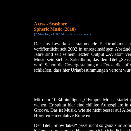
Axess - Seashore
Spheric Music (2018)
(
7 Stücke, 71:07 Min
uten Spielzeit)
Der aus Leverkusen stammende Elektronikmusike
veröffentlicht seit 2002 in unregelmäßigen Abstä
Jahre sind seit seinem letzten Output „Aviator“ v
Music sein siebtes Soloalbum, das den Titel „Seas
wird. Schon die Covergestaltung mit Fotos, die auf d
schließen, dass hier Urlaubsstimmungen vertont wur
Mit dem 10:34minütigen „Olympus Mons“ startet d
wehen. Er spinnt hier eine chillige Atmosphäre in 
Groove. Das ist Musik, wie sie nicht besser auf Alb
Hörer eine meditative Ruhe ein.
Der Titel „Snowflakes“ passt nicht so ganz zum som
Klängen durchzogen. Hier kann sich sicherlich jed