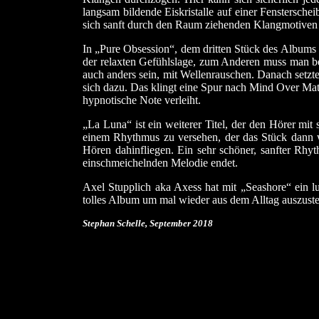
langsam bildende Eiskristalle auf einer Fenstersche
sich sanft durch den Raum ziehenden Klangmotiven u
In „Pure Obsession“, dem dritten Stück des Albums b
der relaxten Gefühlslage, zum Anderen muss man bei
auch anders sein, mit Wellenrauschen. Danach setzt
sich dazu. Das klingt eine Spur nach Mind Over Mat
hypnotische Note verleiht.
„La Luna“ ist ein weiterer Titel, der den Hörer mit
einem Rhythmus zu versehen, der das Stück dann w
Hören dahinfliegen. Ein sehr schöner, sanfter Rhy
einschmeichelnden Melodie endet.
Axel Stupplich aka Axess hat mit „Seashore“ ein l
tolles Album um mal wieder aus dem Alltag auszuste
Stephan Schelle, September 2018