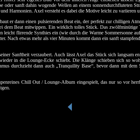
ibe oder sanft dahin wogende Wellen an einem sonnendurchfluteten Stra
nd Harmonien. Axel versteht es dabei die Motive leicht zu variieren u
aut er dann einen pulsierenden Beat ein, der perfekt zur chilligen Atm
 dem Beat mitwippen. Ein wirklich tolles Stück. Das zwölfminütige Tit
en leicht flirrende Synthies ein (wie durch die Warme Sommersonne au
ter. Nach etwas mehr als vier Minuten kommt dann ein sanft stampfen
 seiner Sanftheit verzaubert. Auch lässt Axel das Stück sich langsam
ieder in die Lounge-Ecke schiebt. Die Klänge schieben sich so woh
thmus durchzieht dann auch „Tranquility Base“, bevor dann mit dem S
upenreines Chill Out / Lounge-Album eingespielt, das nur so vor herr
igen.